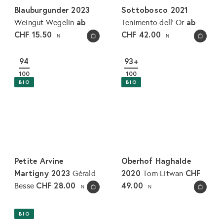
Blauburgunder 2023
Sottobosco 2021
ab
ab
Weingut Wegelin
Tenimento dell' Ör
CHF 15.50
CHF 42.00
N
N
In den Warenkorb legen
In den Warenkorb legen
94
93+
100
100
BIO
BIO
Petite Arvine
Oberhof Haghalde
Martigny 2023
2020
CHF
Gérald
Tom Litwan
CHF 28.00
49.00
Besse
N
N
In den Warenkorb legen
In den Warenkorb legen
BIO