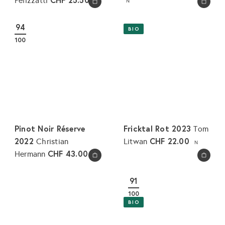
Pelizzatti
N
N
In den Warenkorb legen
In den Warenkorb legen
94
BIO
100
Pinot Noir Réserve
Fricktal Rot 2023
Tom
2022
CHF 22.00
Christian
Litwan
N
CHF 43.00
Hermann
N
In den Warenkorb legen
In den Warenkorb legen
91
100
BIO