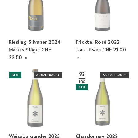
Riesling Silvaner 2024
Fricktal Rosé 2022
CHF
CHF 21.00
Markus Stäger
Tom Litwan
22.50
N
N
92
BIO
AUSVERKAUFT
AUSVERKAUFT
100
BIO
Weissburgunder 2023
Chardonnay 2022