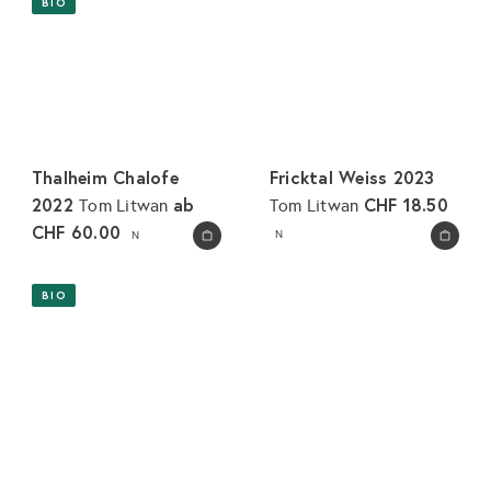
BIO
Thalheim Chalofe
Fricktal Weiss 2023
2022
ab
CHF 18.50
Tom Litwan
Tom Litwan
CHF 60.00
N
N
In den Warenkorb legen
In den Warenkorb legen
BIO