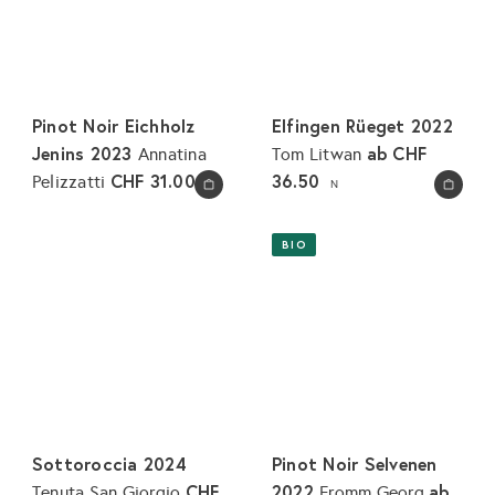
Pinot Noir Eichholz
Elfingen Rüeget 2022
Jenins 2023
ab
CHF
Annatina
Tom Litwan
CHF 31.00
36.50
Pelizzatti
N
N
In den Warenkorb legen
In den Warenkorb legen
BIO
Sottoroccia 2024
Pinot Noir Selvenen
CHF
2022
ab
Tenuta San Giorgio
Fromm Georg