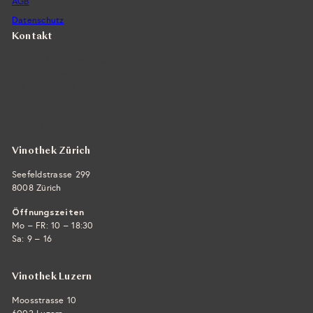
AGB
Datenschutz
Kontakt
Vintra SA, Weinimporte
Seefeldstrasse 299
CH-8008 Zürich
+41 44 422 45 22
E-Mail ›
Vinothek Zürich
Seefeldstrasse 299
8008 Zürich
Öffnungszeiten
Mo – FR: 10 – 18:30
Sa: 9 – 16
Vinothek Luzern
Moosstrasse 10