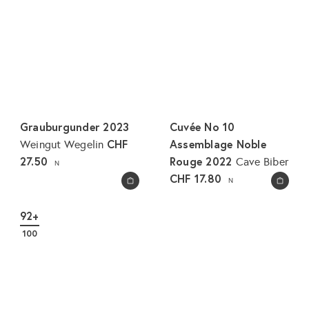
Grauburgunder 2023
Cuvée No 10
CHF
Assemblage Noble
Weingut Wegelin
27.50
Rouge 2022
Cave Biber
N
CHF 17.80
N
In den Warenkorb legen
In den Warenkorb legen
92+
100