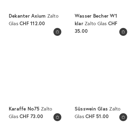
Dekanter Axium
Wasser Becher W1
Zalto
CHF 112.00
klar
CHF
Glas
Zalto Glas
35.00
In den Warenkorb legen
In den Warenkorb legen
Karaffe No75
Süsswein Glas
Zalto
Zalto
CHF 73.00
CHF 51.00
Glas
Glas
In den Warenkorb legen
In den Warenkorb legen