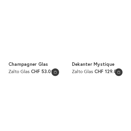
Champagner Glas
Dekanter Mystique
CHF 53.00
CHF 129.00
Zalto Glas
Zalto Glas
In den Warenkorb legen
In den Warenkorb legen