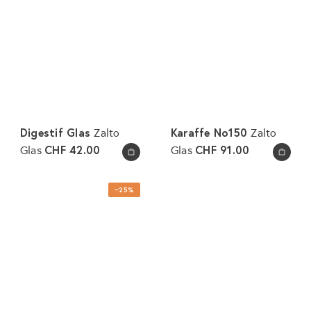
Digestif Glas
Karaffe No150
Zalto
Zalto
CHF 42.00
CHF 91.00
Glas
Glas
In den Warenkorb legen
In den Warenkorb legen
−25%