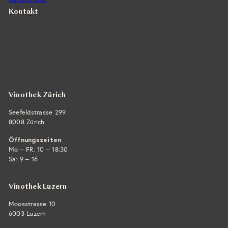
Datenschutz
Kontakt
Vintra SA, Weinimporte
Seefeldstrasse 299
CH-8008 Zürich
+41 44 422 45 22
E-Mail ›
Vinothek Zürich
Seefeldstrasse 299
8008 Zürich
Öffnungszeiten
Mo – FR: 10 – 18:30
Sa: 9 – 16
Vinothek Luzern
Moosstrasse 10
6003 Luzern