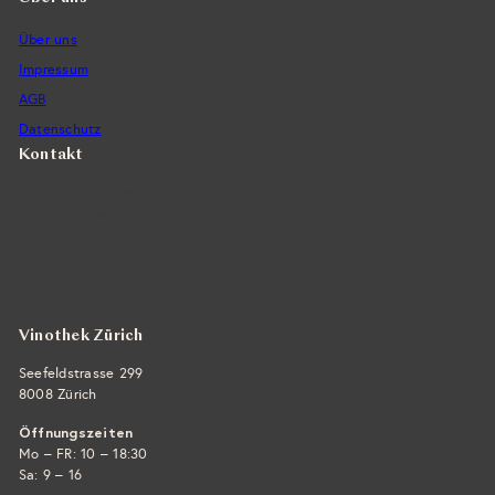
Über uns
Impressum
AGB
Datenschutz
Kontakt
Vintra SA, Weinimporte
Seefeldstrasse 299
CH-8008 Zürich
+41 44 422 45 22
E-Mail ›
Vinothek Zürich
Seefeldstrasse 299
8008 Zürich
Öffnungszeiten
Mo – FR: 10 – 18:30
Sa: 9 – 16