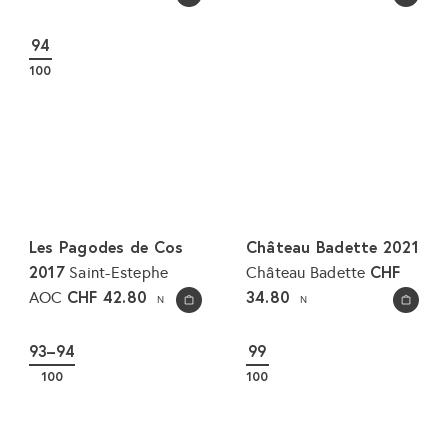
n
r
d
m
94
e
a
100
r
l
p
e
r
r
e
P
i
r
s
e
i
Les Pagodes de Cos
Château Badette 2021
s
2017
CHF
Saint-Estephe
Château Badette
CHF 42.80
34.80
AOC
N
N
In den Warenkorb legen
In den Warenkorb legen
93–94
99
100
100