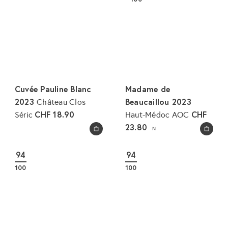
r
a
p
l
r
e
e
r
i
P
s
r
e
Cuvée Pauline Blanc
Madame de
i
2023
Beaucaillou 2023
Château Clos
s
CHF 18.90
CHF
Séric
Haut-Médoc AOC
23.80
N
In den Warenkorb legen
In den Warenkorb legen
94
94
100
100