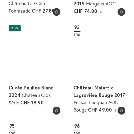
2019
Château La Grâce
Margaux AOC
CHF 27.80
CHF 74.00
Fonrazade
N
In den Warenkorb legen
In den Warenkorb legen
93
BIO
100
Cuvée Pauline Blanc
Château Malartic
2024
Lagravière Rouge 2017
Château Clos
CHF 18.90
Pessac Leognan AOC
Séric
CHF 49.00
Rouge
N
In den Warenkorb legen
In den Warenkorb legen
95
96
100
100