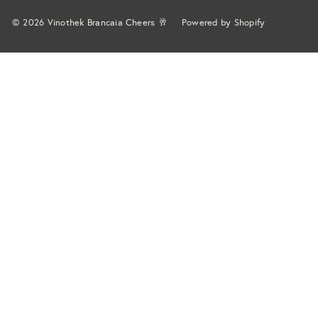
© 2026 Vinothek Brancaia Cheers 🥂
Powered by Shopify