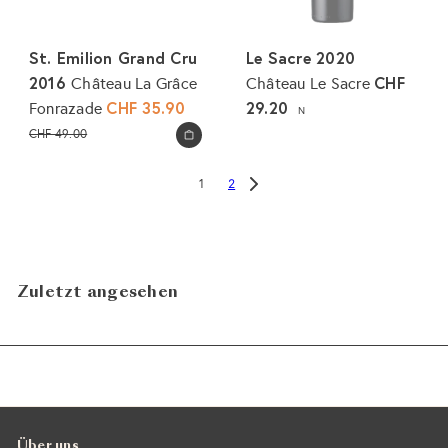
St. Emilion Grand Cru
Le Sacre 2020
2016
CHF
Château La Grâce
Château Le Sacre
S
CHF 35.90
N
29.20
Fonrazade
N
o
o
CHF 49.00
In den Warenkorb legen
n
r
d
m
2
1
e
a
r
l
p
e
r
r
Zuletzt angesehen
e
P
i
r
s
e
i
s
Über uns