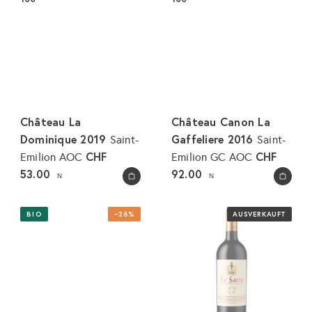
Château La
Château Canon La
Dominique 2019
Gaffeliere 2016
Saint-
Saint-
CHF
CHF
Emilion AOC
Emilion GC AOC
53.00
92.00
N
N
In den Warenkorb legen
In den Warenkorb legen
BIO
−26%
AUSVERKAUFT