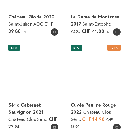
Château Gloria 2020
La Dame de Montrose
CHF
2017
Saint-Julien AOC
Saint-Estephe
39.80
CHF 41.00
AOC
N
N
In den Warenkorb legen
In den Warenkorb legen
BIO
BIO
−21%
Séric Cabernet
Cuvée Pauline Rouge
Sauvignon 2021
2022
Château Clos
CHF
S
CHF 14.90
N
Château Clos Séric
Séric
CHF
o
o
22.80
18.90
In den Warenkorb legen
In den Warenkorb legen