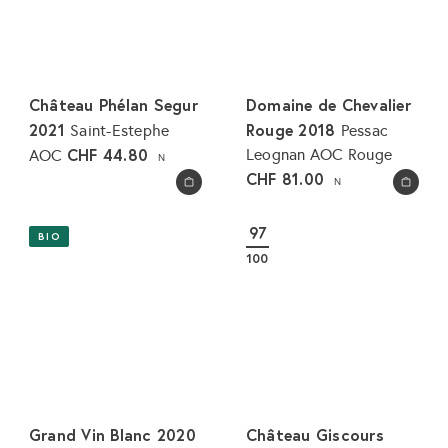
Château Phélan Segur
Domaine de Chevalier
2021
Rouge 2018
Saint-Estephe
Pessac
CHF 44.80
Leognan AOC Rouge
AOC
N
CHF 81.00
N
In den Warenkorb legen
In den Warenkorb legen
97
BIO
100
Grand Vin Blanc 2020
Château Giscours