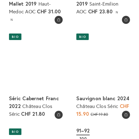
Mallet 2019
2019
Haut-
Saint-Emilion
CHF 31.00
CHF 23.80
Medoc AOC
AOC
N
N
In den Warenkorb legen
In den Warenkorb legen
BIO
BIO
Séric Cabernet Franc
Sauvignon blanc 2024
2022
S
CHF
Château Clos
Château Clos Séric
o
CHF 21.80
15.90
N
Séric
CHF 19.80
In den Warenkorb legen
In den Warenkorb legen
n
o
d
r
91–92
BIO
e
m
100