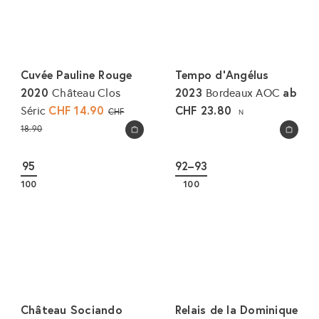
Cuvée Pauline Rouge
Tempo d'Angélus
2020
2023
ab
Château Clos
Bordeaux AOC
S
CHF 14.90
N
CHF 23.80
Séric
CHF
N
o
o
18.90
In den Warenkorb legen
In den Warenkorb legen
n
r
d
m
95
92–93
e
a
100
100
r
l
p
e
r
r
e
P
i
r
s
e
i
Château Sociando
Relais de la Dominique
s