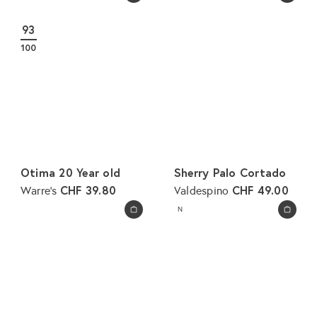
93
100
Otima 20 Year old
Sherry Palo Cortado
CHF 39.80
CHF 49.00
Warre's
Valdespino
N
In den Warenkorb legen
In den Warenkorb legen