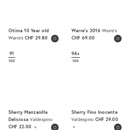
Otima 10 Year old
Warre's 2016
Warre's
CHF 29.80
CHF 69.00
Warre's
In den Warenkorb legen
In den Warenkorb legen
91
94+
100
100
Sherry Manzanilla
Sherry Fino Inocente
Deliciosa
CHF 29.00
Valdespino
Valdespino
CHF 22.00
N
N
In den Warenkorb legen
In den Warenkorb legen