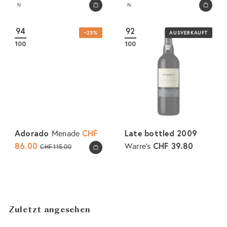
N
N
In den Warenkorb legen
In den Warenkorb legen
94
92
−25%
AUSVERKAUFT
100
100
Adorado
S
CHF
Late bottled 2009
Menade
o
86.00
N
CHF 39.80
Warre's
CHF 115.00
In den Warenkorb legen
n
o
d
r
e
m
r
a
p
l
Zuletzt angesehen
r
e