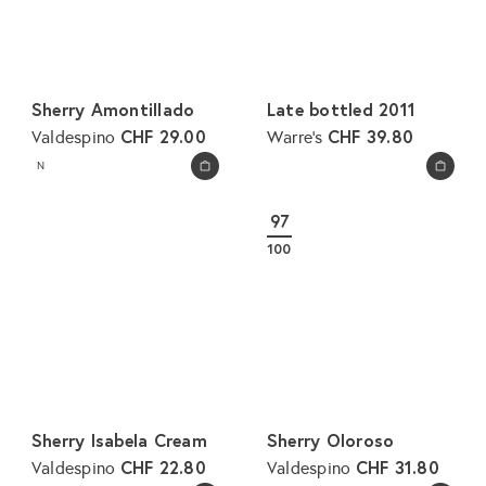
Sherry Amontillado
Late bottled 2011
CHF 29.00
CHF 39.80
Valdespino
Warre's
N
In den Warenkorb legen
In den Warenkorb legen
97
100
Sherry Isabela Cream
Sherry Oloroso
CHF 22.80
CHF 31.80
Valdespino
Valdespino