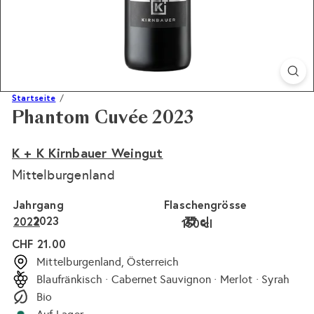
Startseite
Phantom Cuvée 2023
K + K Kirnbauer Weingut
Mittelburgenland
Jahrgang
Flaschengrösse
2023
75 cl
2022
37 cl
150 cl
Normaler
CHF 21.00
Preis
Mittelburgenland, Österreich
Blaufränkisch · Cabernet Sauvignon · Merlot · Syrah
Bio