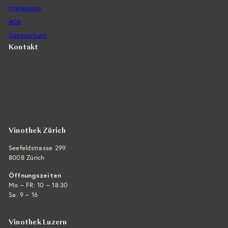
Impressum
AGB
Datenschutz
Kontakt
Vintra SA, Weinimporte
Seefeldstrasse 299
CH-8008 Zürich
+41 44 422 45 22
E-Mail ›
Vinothek Zürich
Seefeldstrasse 299
8008 Zürich
Öffnungszeiten
Mo – FR: 10 – 18:30
Sa: 9 – 16
Vinothek Luzern