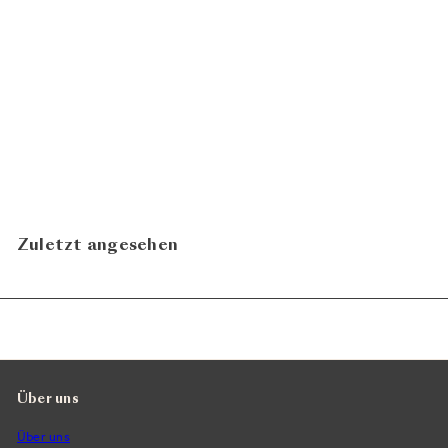
Phantom Cuvée 2023
K + K
ab
CHF
Kirnbauer Weingut
21.00
In den Warenkorb legen
Zuletzt angesehen
Über uns
Über uns