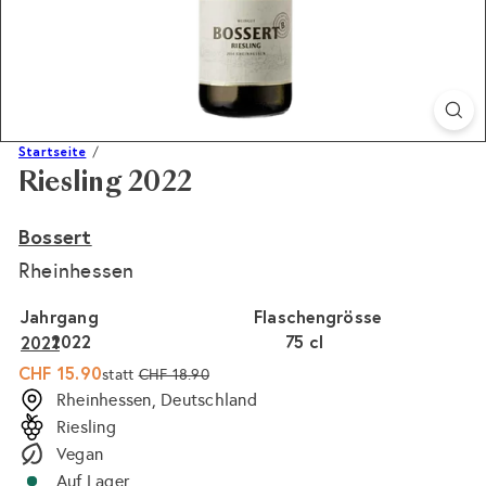
Startseite
Riesling 2022
Bossert
Rheinhessen
Jahrgang
Flaschengrösse
2022
75 cl
2021
Sonderpreis
Normaler
CHF 15.90
statt
CHF 18.90
Preis
Rheinhessen, Deutschland
Riesling
Vegan
Auf Lager