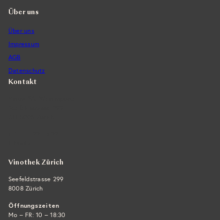
e
Über uns
i
Über uns
s
Impressum
AGB
Datenschutz
Kontakt
Vintra SA, Weinimporte
Seefeldstrasse 299
CH-8008 Zürich
+41 44 422 45 22
E-Mail ›
Vinothek Zürich
Seefeldstrasse 299
8008 Zürich
Öffnungszeiten
Mo – FR: 10 – 18:30