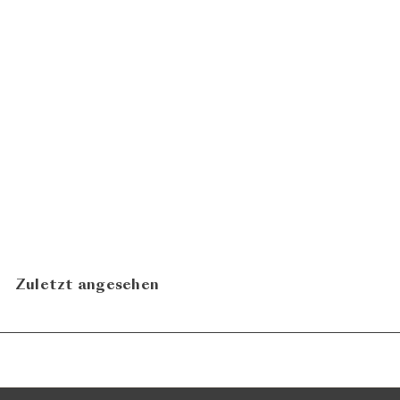
Antonio Cerri Boca 2018
CHF 143.00
Le Piane
N
In den Warenkorb legen
Zuletzt angesehen