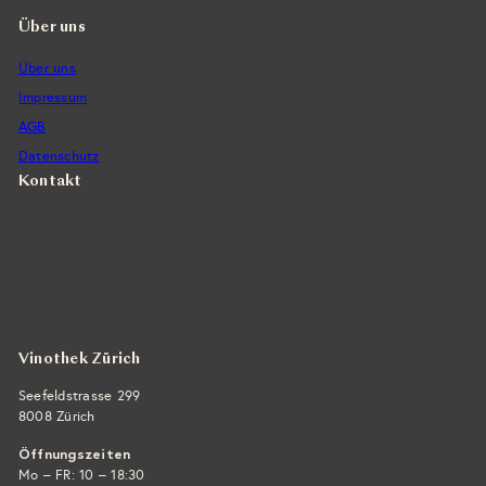
Über uns
Über uns
Impressum
AGB
Datenschutz
Kontakt
Vintra SA, Weinimporte
Seefeldstrasse 299
CH-8008 Zürich
+41 44 422 45 22
E-Mail ›
Vinothek Zürich
Seefeldstrasse 299
8008 Zürich
Öffnungszeiten
Mo – FR: 10 – 18:30