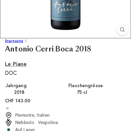
Startseite
Antonio Cerri Boca 2018
Le Piane
DOC
Jahrgang
Flaschengrösse
2018
75 cl
Normaler
CHF 143.00
Preis
N
Piemonte, Italien
Nebbiolo · Vespolina
Auf Lager