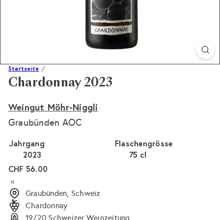
Startseite
Chardonnay 2023
Weingut Möhr-Niggli
Graubünden AOC
Jahrgang
Flaschengrösse
2023
75 cl
Normaler
CHF 56.00
Preis
N
Graubünden, Schweiz
Chardonnay
19/20 Schweizer Weinzeitung