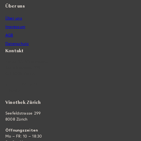
Über uns
Über uns
Impressum
AGB
Datenschutz
Kontakt
Vintra SA, Weinimporte
Seefeldstrasse 299
CH-8008 Zürich
+41 44 422 45 22
E-Mail ›
Vinothek Zürich
Seefeldstrasse 299
8008 Zürich
Öffnungszeiten
Mo – FR: 10 – 18:30