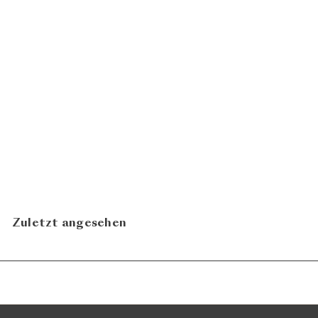
Chardonnay 2023
Weingut
CHF 56.00
Möhr-Niggli
N
In den Warenkorb legen
Zuletzt angesehen