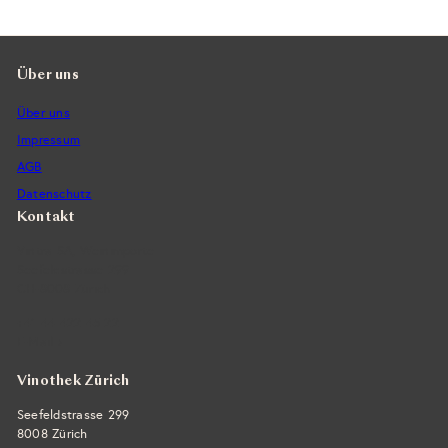
Über uns
Über uns
Impressum
AGB
Datenschutz
Kontakt
Vintra SA, Weinimporte
Seefeldstrasse 299
CH-8008 Zürich
+41 44 422 45 22
E-Mail ›
Vinothek Zürich
Seefeldstrasse 299
8008 Zürich