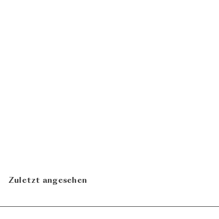
100
BIO
Sauvignon Blanc
Sandstein 2025
Sommer
CHF 19.80
Leo
In den Warenkorb legen
Zuletzt angesehen