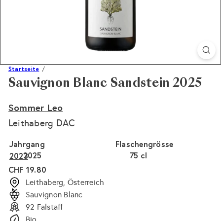
Startseite
Sauvignon Blanc Sandstein 2025
Sommer Leo
Leithaberg DAC
Jahrgang
Flaschengrösse
2025
75 cl
2023
Normaler
CHF 19.80
Preis
Leithaberg, Österreich
Sauvignon Blanc
92 Falstaff
Bio