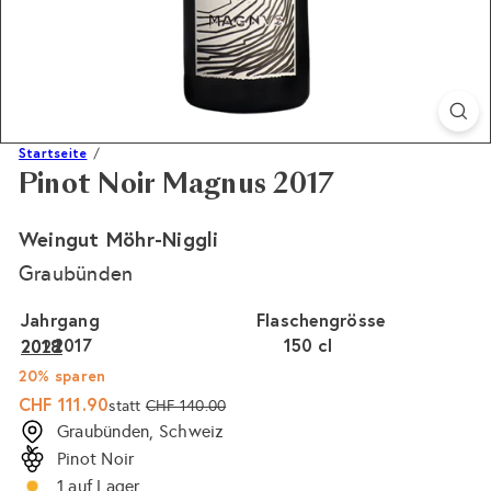
Startseite
Pinot Noir Magnus 2017
Weingut Möhr-Niggli
Graubünden
Jahrgang
Flaschengrösse
2017
150 cl
2022
2018
20% sparen
Sonderpreis
Normaler
CHF 111.90
statt
CHF 140.00
Preis
Graubünden, Schweiz
Pinot Noir
1 auf Lager