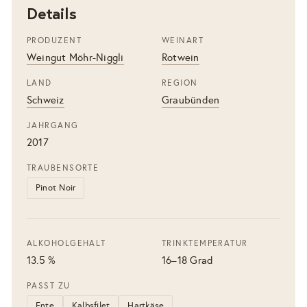
Details
PRODUZENT
WEINART
Weingut Möhr-Niggli
Rotwein
LAND
REGION
Schweiz
Graubünden
JAHRGANG
2017
TRAUBENSORTE
Pinot Noir
ALKOHOLGEHALT
TRINKTEMPERATUR
13.5 %
16–18 Grad
PASST ZU
Ente
Kalbsfilet
Hartkäse