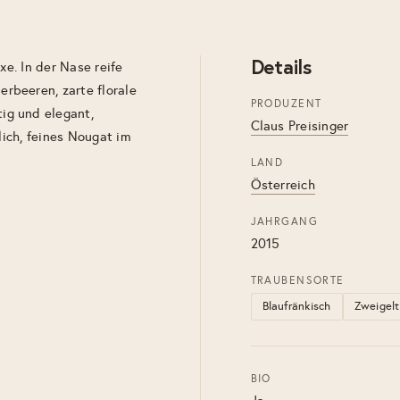
Details
xe. In der Nase reife
rbeeren, zarte florale
PRODUZENT
ig und elegant,
Claus Preisinger
lich, feines Nougat im
LAND
Österreich
JAHRGANG
2015
TRAUBENSORTE
Blaufränkisch
Zweigelt
BIO