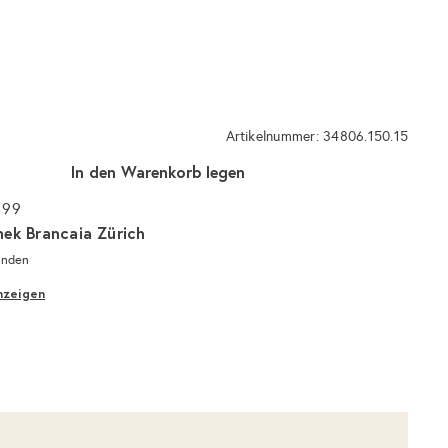
Artikelnummer: 34806.150.15
In den Warenkorb legen
 99
hek Brancaia Zürich
unden
nzeigen