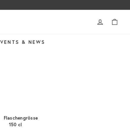
ACCOUNT
WAR
EVENTS & NEWS
Flaschengrösse
150 cl