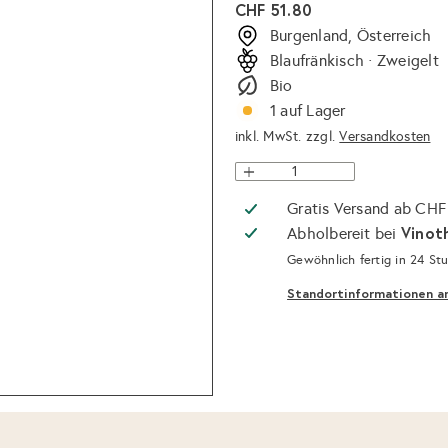
Normaler
CHF 51.80
Preis
Burgenland, Österreich
Blaufränkisch · Zweigelt
Bio
1 auf Lager
inkl. MwSt. zzgl.
Versandkosten
Gratis Versand ab CHF
Vinot
Abholbereit bei
Gewöhnlich fertig in 24 St
Standortinformationen a