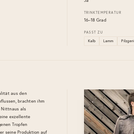
Ja
TRINKTEMPERATUR
16–18 Grad
PASST ZU
Kalb
Lamm
Pilzger
lität aus den
nflussen, brachten ihm
 Nittnaus als
eine exzellente
igenen Tropfen
er seine Produktion auf