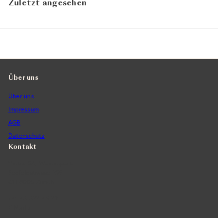
Zuletzt angesehen
Über uns
Über uns
Impressum
AGB
Datenschutz
Kontakt
Vintra SA, Weinimporte
Seefeldstrasse 299
CH-8008 Zürich
+41 44 422 45 22
E-Mail ›