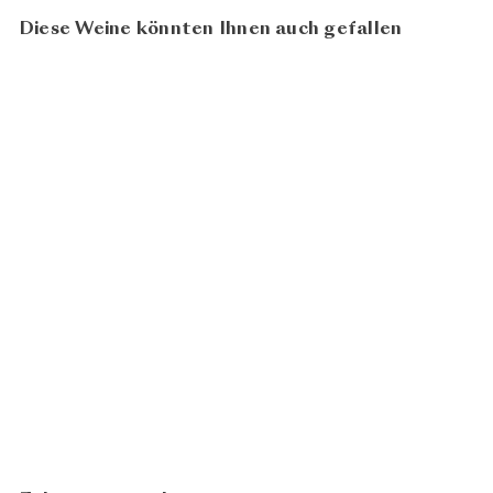
Diese Weine könnten Ihnen auch gefallen
In den Warenkorb legen
Bienenfresser 2022
ab
Weingut Familie Pitnauer
CHF 15.80