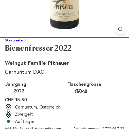
Startseite
Bienenfresser 2022
Weingut Familie Pitnauer
Carnuntum DAC
Jahrgang
Flaschengrösse
2022
37 cl
150 cl
Normaler
CHF 15.80
Preis
Carnuntum, Österreich
Zweigelt
Auf Lager
inkl. MwSt. zzgl.
Versandkosten
Artikelnummer: 11702.037.22