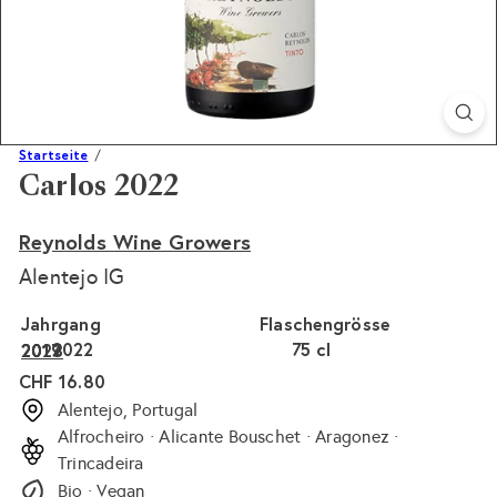
Startseite
Carlos 2022
Reynolds Wine Growers
Alentejo IG
Jahrgang
Flaschengrösse
2022
75 cl
2023
2019
2017
Normaler
CHF 16.80
Preis
Alentejo, Portugal
Alfrocheiro · Alicante Bouschet · Aragonez ·
Trincadeira
Bio · Vegan