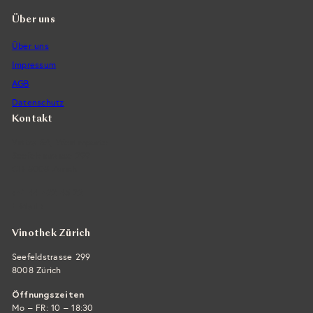
Über uns
Über uns
Impressum
AGB
Datenschutz
Kontakt
Vintra SA, Weinimporte
Seefeldstrasse 299
CH-8008 Zürich
+41 44 422 45 22
E-Mail ›
Vinothek Zürich
Seefeldstrasse 299
8008 Zürich
Öffnungszeiten
Mo – FR: 10 – 18:30