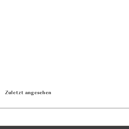
Carlos 2022
Reynolds Wine
CHF 16.80
Growers
In den Warenkorb legen
Zuletzt angesehen