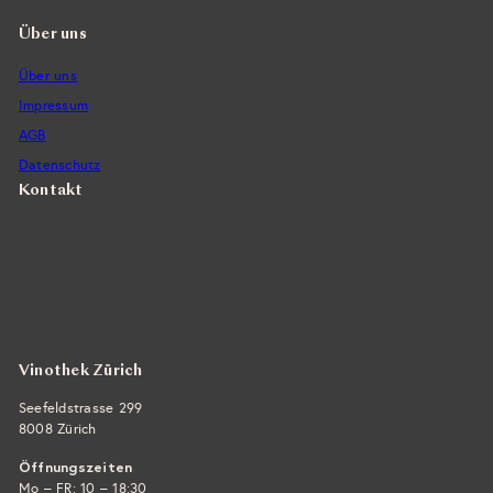
Über uns
Über uns
Impressum
AGB
Datenschutz
Kontakt
Vintra SA, Weinimporte
Seefeldstrasse 299
CH-8008 Zürich
+41 44 422 45 22
E-Mail ›
Vinothek Zürich
Seefeldstrasse 299
8008 Zürich
Öffnungszeiten
Mo – FR: 10 – 18:30