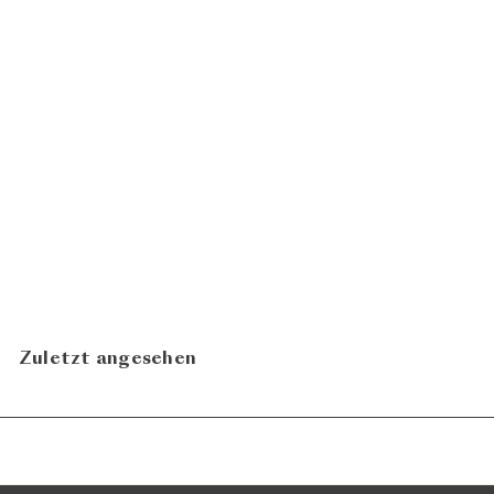
100
Eternauta 2021
Mélida
CHF 55.00
Wines
In den Warenkorb legen
Zuletzt angesehen