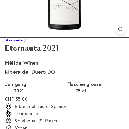
Startseite
Eternauta 2021
Mélida Wines
Ribera del Duero DO
Jahrgang
Flaschengrösse
2021
75 cl
Normaler
CHF 55.00
Preis
Ribera del Duero, Spanien
Tempranillo
95 Vinous · 93 Parker
Vegan