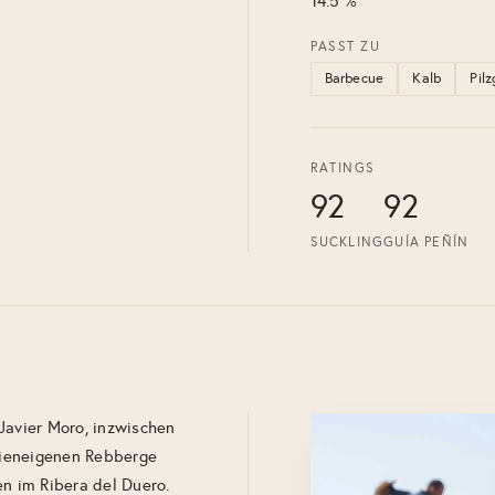
14.5 %
PASST ZU
Barbecue
Kalb
Pil
RATINGS
92
92
SUCKLING
GUÍA PEÑÍN
Javier Moro, inzwischen
ilieneigenen Rebberge
en im Ribera del Duero.