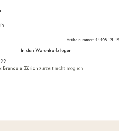
n
ín
Artikelnummer: 44408.12L.19
In den Warenkorb legen
 99
k Brancaia Zürich
zurzeit nicht möglich