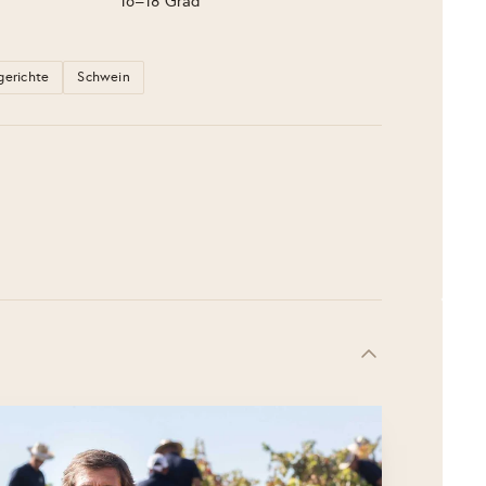
16–18 Grad
zgerichte
Schwein