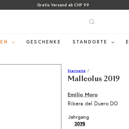
Gratis Versand ab CHF 99
Über 15% Rabatt auf Sommer Weine
Pause
SALE: Bis zu 40% auf letzte Flaschen
Diashow
NEN
GESCHENKE
STANDORTE
Startseite
Malleolus 2019
Emilio Moro
Ribera del Duero DO
Jahrgang
2019
2023
2022
2021