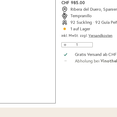
Normaler
CHF 985.00
Preis
Ribera del Duero, Spanie
Tempranillo
92 Suckling · 92 Guía Peñ
1 auf Lager
inkl. MwSt. zzgl.
Versandkosten
Gratis Versand ab CHF
Vinothe
Abholung bei