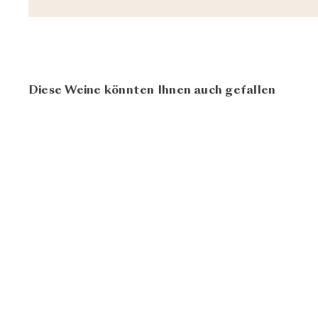
Diese Weine könnten Ihnen auch gefallen
92
100
Malleolus 2019
CHF
Emilio Moro