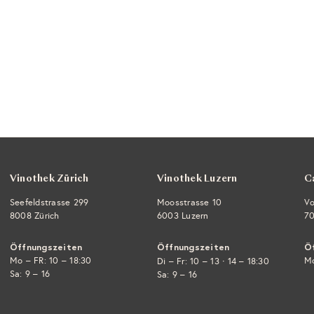
Vinothek Zürich
Vinothek Luzern
C
Seefeldstrasse 299
Moosstrasse 10
Vo
8008 Zürich
6003 Luzern
70
Öffnungszeiten
Öffnungszeiten
Ö
Mo – FR: 10 – 18:30
·
Mo
Di – Fr: 10 – 13
14 – 18:30
Sa: 9 – 16
Sa: 9 – 16