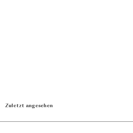
100
Sherry Manzanilla
Deliciosa
CHF
Valdespino
22.00
N
In den Warenkorb legen
Zuletzt angesehen