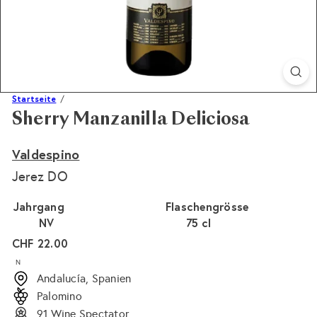
Startseite
Sherry Manzanilla Deliciosa
Valdespino
Jerez DO
Jahrgang
Flaschengrösse
NV
75 cl
Normaler
CHF 22.00
Preis
N
Andalucía, Spanien
Palomino
91 Wine Spectator