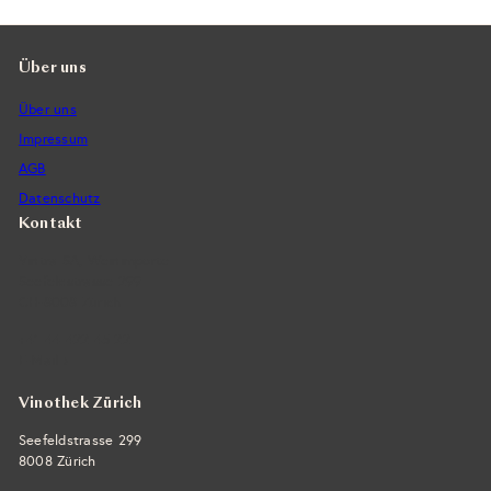
Über uns
Über uns
Impressum
AGB
Datenschutz
Kontakt
Vintra SA, Weinimporte
Seefeldstrasse 299
CH-8008 Zürich
+41 44 422 45 22
E-Mail ›
Vinothek Zürich
Seefeldstrasse 299
8008 Zürich