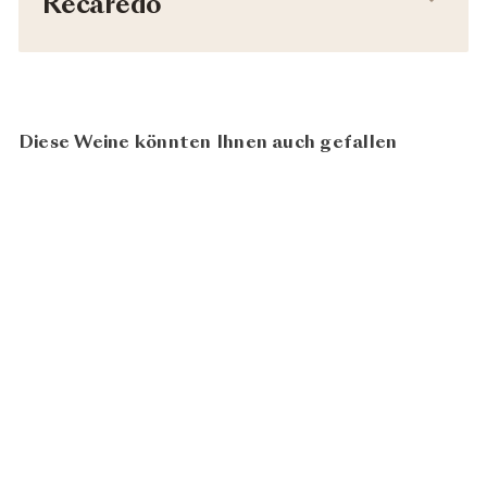
Recaredo
Diese Weine könnten Ihnen auch gefallen
In den Warenkorb legen
96
100
BIO
Serral del Vell 2018
CHF 64.00