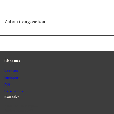
Recaredo
Zuletzt angesehen
Über uns
Über uns
Impressum
AGB
Datenschutz
Kontakt
Vintra SA, Weinimporte
Seefeldstrasse 299