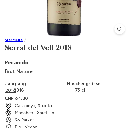
Startseite
Serral del Vell 2018
Recaredo
Brut Nature
Jahrgang
Flaschengrösse
2018
75 cl
2016
Normaler
CHF 64.00
Preis
Catalunya, Spanien
Macabeo · Xarel–Lo
96 Parker
Bio · Vegan