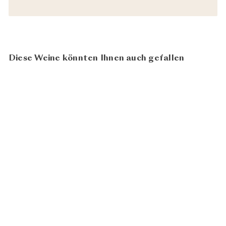
Diese Weine könnten Ihnen auch gefallen
95
100
BIO
La Reine des Bois Rouge
2021
Domaine de la