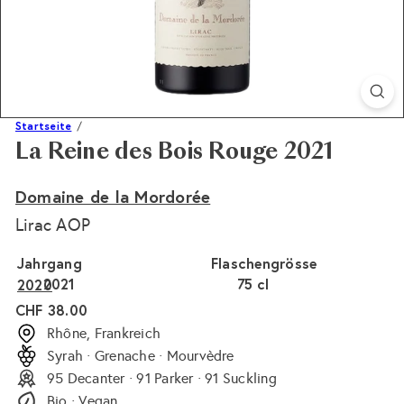
Startseite
La Reine des Bois Rouge 2021
Domaine de la Mordorée
Lirac AOP
Jahrgang
Flaschengrösse
2021
75 cl
2020
Normaler
CHF 38.00
Preis
Rhône, Frankreich
Syrah · Grenache · Mourvèdre
95 Decanter · 91 Parker · 91 Suckling
Bio · Vegan