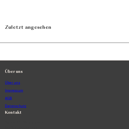
CHF 38.00
Mordorée
In den Warenkorb legen
Zuletzt angesehen
Über uns
Über uns
Impressum
AGB
Datenschutz
Kontakt
Vintra SA, Weinimporte
Seefeldstrasse 299