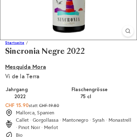
Startseite
Sincronia Negre 2022
Mesquida Mora
Vi de la Terra
Jahrgang
Flaschengrösse
2022
75 cl
Sonderpreis
Normaler
CHF 15.90
statt
CHF 19.80
Preis
Mallorca, Spanien
Callet · Gorgollassa · Mantonegro · Syrah · Monastrell
· Pinot Noir · Merlot
Bio