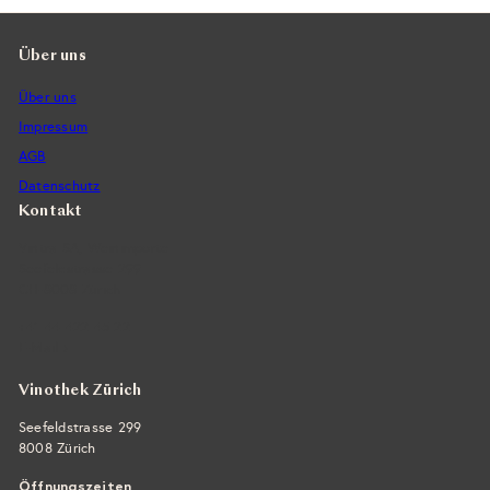
i
r
s
e
i
Über uns
s
Über uns
Impressum
AGB
Datenschutz
Kontakt
Vintra SA, Weinimporte
Seefeldstrasse 299
CH-8008 Zürich
+41 44 422 45 22
E-Mail ›
Vinothek Zürich
Seefeldstrasse 299
8008 Zürich
Öffnungszeiten