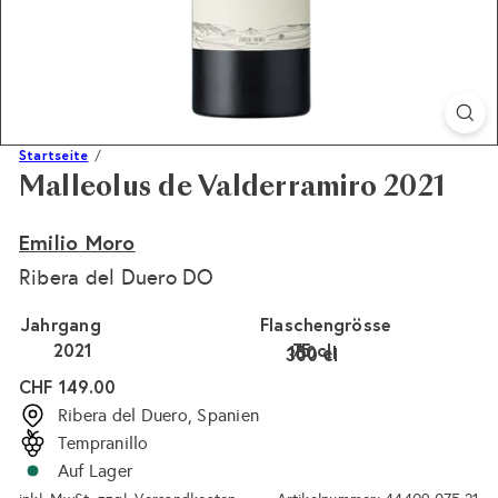
Startseite
Malleolus de Valderramiro 2021
Emilio Moro
Ribera del Duero DO
Jahrgang
Flaschengrösse
2021
75 cl
150 cl
300 cl
Variante ausverkauft 
Normaler
CHF 149.00
Preis
Ribera del Duero, Spanien
Tempranillo
Auf Lager