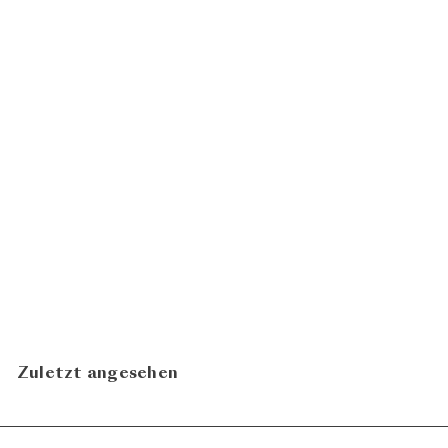
Malleolus de Valderramiro
2021
ab
CHF
Emilio Moro
149.00
In den Warenkorb legen
Zuletzt angesehen