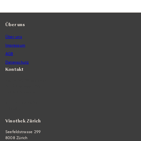
Über uns
Über uns
Impressum
AGB
Datenschutz
Kontakt
Vintra SA, Weinimporte
Seefeldstrasse 299
CH-8008 Zürich
+41 44 422 45 22
E-Mail ›
Vinothek Zürich
Seefeldstrasse 299
8008 Zürich