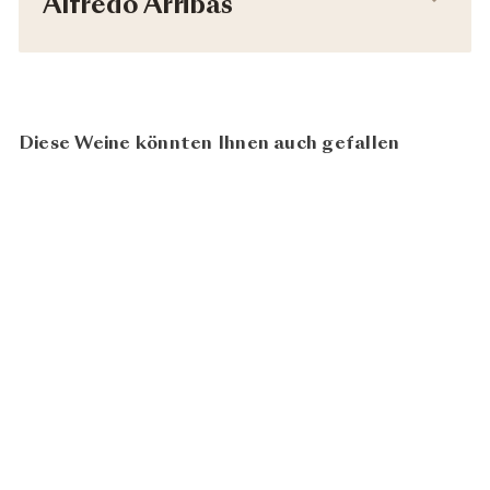
Alfredo Arribas
Diese Weine könnten Ihnen auch gefallen
91
100
Vells Negre 2017
Alfredo
CHF 29.80