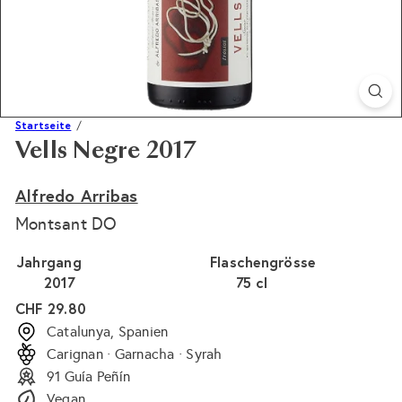
Startseite
Vells Negre 2017
Alfredo Arribas
Montsant DO
Jahrgang
Flaschengrösse
2017
75 cl
Normaler
CHF 29.80
Preis
Catalunya, Spanien
Carignan · Garnacha · Syrah
91 Guía Peñín
Vegan