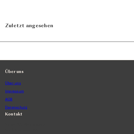
Arribas
In den Warenkorb legen
Zuletzt angesehen
Über uns
Über uns
Impressum
AGB
Datenschutz
Kontakt
Vintra SA, Weinimporte
Seefeldstrasse 299