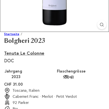
Startseite
Bolgheri 2023
Tenuta Le Colonne
DOC
Jahrgang
Flaschengrösse
2023
75 cl
150 cl
Normaler
CHF 31.00
Preis
Toscana, Italien
Cabernet Franc · Merlot · Petit Verdot
92 Parker
Bio