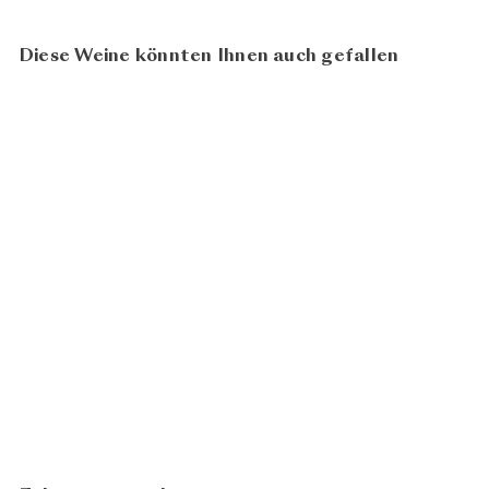
Diese Weine könnten Ihnen auch gefallen
92
100
BIO
Bolgheri 2023
Tenuta Le
ab
CHF 31.00
Colonne
In den Warenkorb legen