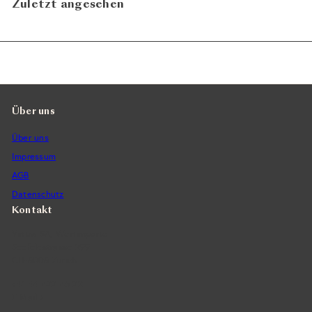
Zuletzt angesehen
Über uns
Über uns
Impressum
AGB
Datenschutz
Kontakt
Vintra SA, Weinimporte
Seefeldstrasse 299
CH-8008 Zürich
+41 44 422 45 22
E-Mail ›