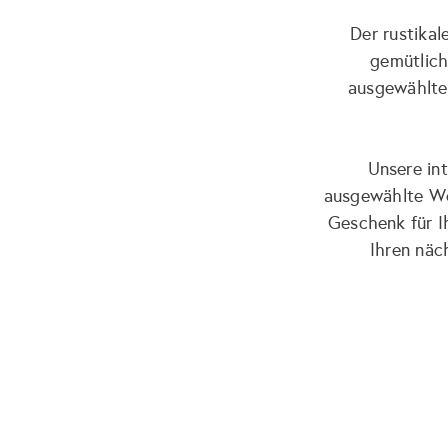
Der rustikal
gemütlich
ausgewählten
Unsere in
ausgewählte We
Geschenk für I
Ihren näc