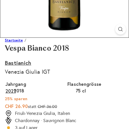
Startseite
Vespa Bianco 2018
Bastianich
Venezia Giulia IGT
Jahrgang
Flaschengrösse
2018
75 cl
2021
25% sparen
Sonderpreis
Normaler
CHF 26.90
statt
CHF 36.00
Preis
Friuli-Venezia Giulia, Italien
Chardonnay · Sauvignon Blanc
3 auf Lager