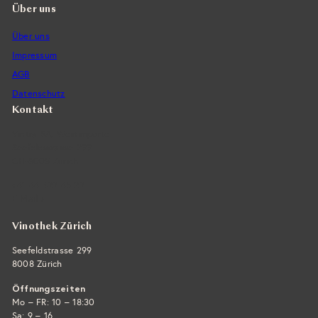
i
Über uns
s
Über uns
Impressum
AGB
Datenschutz
Kontakt
Vintra SA, Weinimporte
Seefeldstrasse 299
CH-8008 Zürich
+41 44 422 45 22
E-Mail ›
Vinothek Zürich
Seefeldstrasse 299
8008 Zürich
Öffnungszeiten
Mo – FR: 10 – 18:30
Sa: 9 – 16