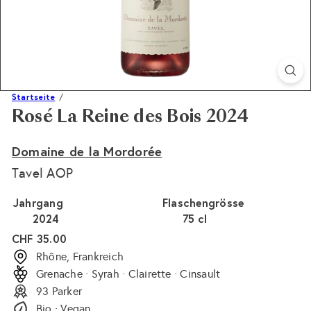
Startseite
Rosé La Reine des Bois 2024
Domaine de la Mordorée
Tavel AOP
Jahrgang
Flaschengrösse
2024
75 cl
Normaler
CHF 35.00
Preis
Rhône, Frankreich
Grenache · Syrah · Clairette · Cinsault
93 Parker
Bio · Vegan