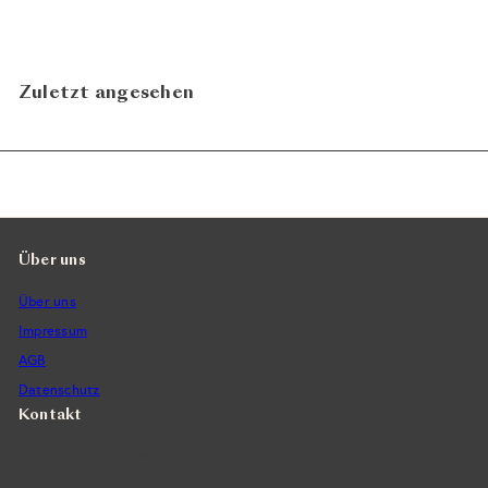
In den Warenkorb legen
Zuletzt angesehen
Über uns
Über uns
Impressum
AGB
Datenschutz
Kontakt
Vintra SA, Weinimporte
Seefeldstrasse 299