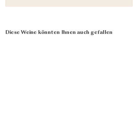
Diese Weine könnten Ihnen auch gefallen
93
100
BIO
Rosé La Reine des Bois
2024
Domaine de la
CHF 35.00
Mordorée