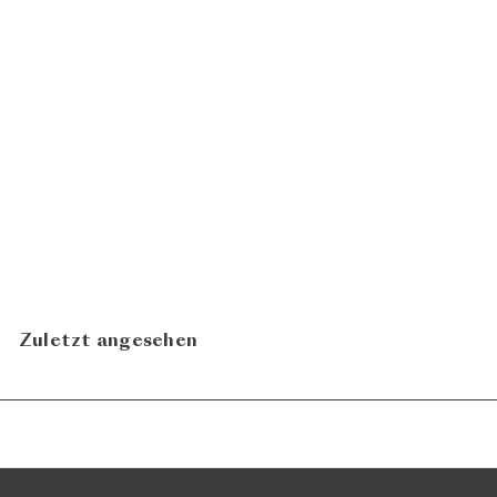
Somni 2016
Alfredo Arribas
CHF 260.90
Zuletzt angesehen