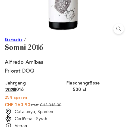
Startseite
Somni 2016
Alfredo Arribas
Priorat DOQ
Jahrgang
Flaschengrösse
2016
Variante ausverkauft oder nicht verfügbar
500 cl
Variante ausverkauft 
2022
2021
2020
2015
2014
25% sparen
Sonderpreis
Normaler
CHF 260.90
statt
CHF 348.00
Preis
Catalunya, Spanien
Cariñena · Syrah
Vegan