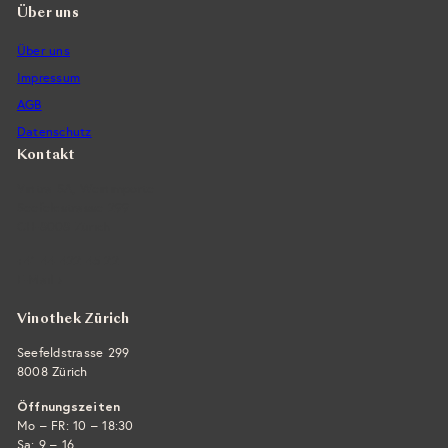
Über uns
Über uns
Impressum
AGB
Datenschutz
Kontakt
Vintra SA, Weinimporte
Seefeldstrasse 299
CH-8008 Zürich
+41 44 422 45 22
E-Mail ›
Vinothek Zürich
Seefeldstrasse 299
8008 Zürich
Öffnungszeiten
Mo – FR: 10 – 18:30
Sa: 9 – 16