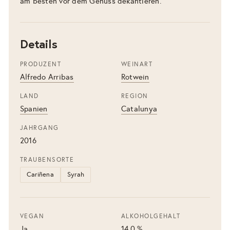
am besten vor dem Genuss dekantieren.
Details
PRODUZENT
WEINART
Alfredo Arribas
Rotwein
LAND
REGION
Spanien
Catalunya
JAHRGANG
2016
TRAUBENSORTE
Cariñena
Syrah
VEGAN
ALKOHOLGEHALT
Ja
14.0 %