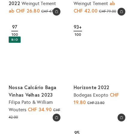
2022
ab
Weingut Tement
Weingut Tement
ab
CHF 26.80
N
CHF 42.00
N
CHF 47.80
CHF 79.00
In den Warenkorb legen
In den Warenkorb legen
o
o
r
r
97
93+
m
m
100
100
a
a
BIO
l
l
e
e
r
r
P
P
r
r
e
e
Nossa Calcário Baga
Horizonte 2022
i
i
Vinhas Velhas 2023
S
CHF
Bodegas Exopto
s
s
o
19.80
N
Filipa Pato & William
CHF 23.80
n
S
CHF 34.90
N
o
Wouters
CHF
d
o
o
r
42.00
In den Warenkorb legen
In den Warenkorb legen
e
n
r
m
r
d
m
a
95