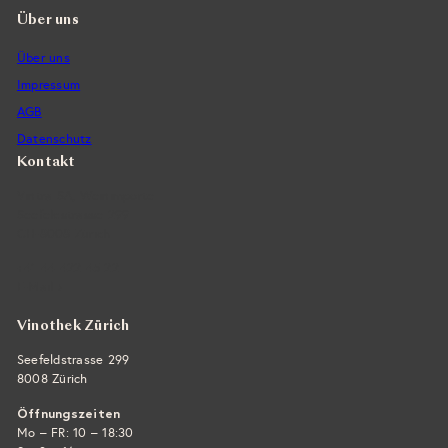
Über uns
Über uns
Impressum
AGB
Datenschutz
Kontakt
Vintra SA, Weinimporte
Seefeldstrasse 299
CH-8008 Zürich
+41 44 422 45 22
E-Mail ›
Vinothek Zürich
Seefeldstrasse 299
8008 Zürich
Öffnungszeiten
Mo – FR: 10 – 18:30