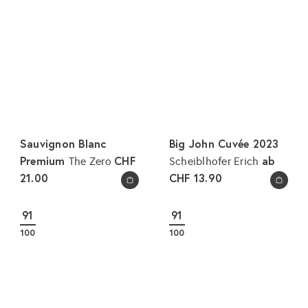
Sauvignon Blanc
Big John Cuvée 2023
Premium
CHF
ab
The Zero
Scheiblhofer Erich
21.00
CHF 13.90
In den Warenkorb legen
In den Warenkorb legen
91
91
100
100