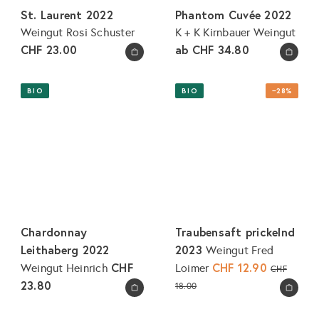
St. Laurent 2022
Phantom Cuvée 2022
Weingut Rosi Schuster
K + K Kirnbauer Weingut
CHF 23.00
ab
CHF 34.80
In den Warenkorb legen
In den Warenkorb legen
BIO
BIO
−28%
Chardonnay
Traubensaft prickelnd
Leithaberg 2022
2023
Weingut Fred
CHF
S
CHF 12.90
N
Weingut Heinrich
Loimer
CHF
o
o
23.80
18.00
In den Warenkorb legen
In den Warenkorb legen
n
r
d
m