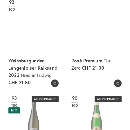
92
e
a
100
r
l
p
e
r
r
e
P
i
r
s
e
i
Weissburgunder
Rosé Premium
The
s
Langenloiser Kalksand
CHF 21.00
Zero
2023
Hiedler Ludwig
CHF 21.80
In den Warenkorb legen
In den Warenkorb legen
93
90
AUSVERKAUFT
AUSVERKAUFT
100
100
BIO