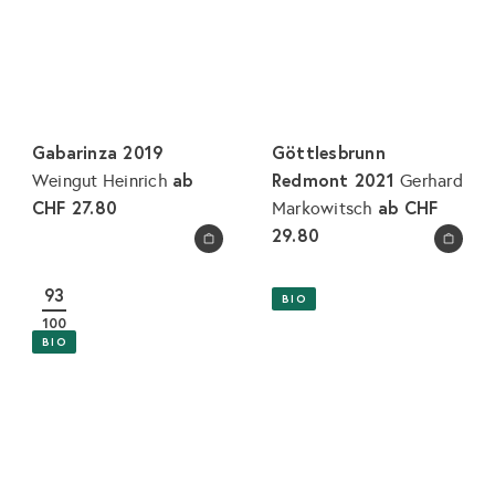
l
r
e
e
r
i
P
s
r
e
Gabarinza 2019
Göttlesbrunn
i
ab
Redmont 2021
Weingut Heinrich
Gerhard
s
CHF 27.80
ab
CHF
Markowitsch
29.80
In den Warenkorb legen
In den Warenkorb legen
93
BIO
100
BIO