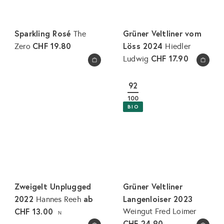
Sparkling Rosé
Grüner Veltliner vom
The
CHF 19.80
Löss 2024
Zero
Hiedler
CHF 17.90
Ludwig
In den Warenkorb legen
In den Warenkorb legen
92
100
BIO
Zweigelt Unplugged
Grüner Veltliner
2022
ab
Langenloiser 2023
Hannes Reeh
CHF 13.00
Weingut Fred Loimer
N
CHF 24.90