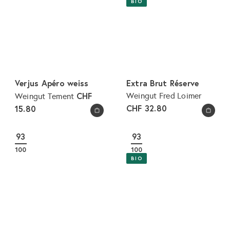
BIO
Verjus Apéro weiss
Extra Brut Réserve
CHF
Weingut Fred Loimer
Weingut Tement
CHF 32.80
15.80
In den Warenkorb legen
In den Warenkorb legen
93
93
100
100
BIO