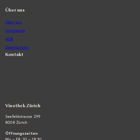
Über uns
Über uns
Impressum
AGB
Datenschutz
Kontakt
Vintra SA, Weinimporte
Seefeldstrasse 299
CH-8008 Zürich
+41 44 422 45 22
E-Mail ›
Vinothek Zürich
Seefeldstrasse 299
8008 Zürich
Öffnungszeiten
Mo – FR: 10 – 18:30