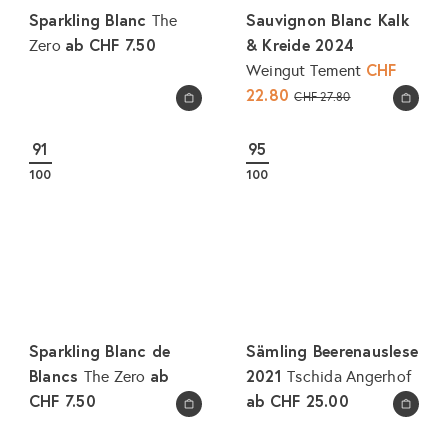
Sparkling Blanc
Sauvignon Blanc Kalk
The
ab
CHF 7.50
& Kreide 2024
Zero
S
CHF
Weingut Tement
o
22.80
N
CHF 27.80
In den Warenkorb legen
In den Warenkorb legen
n
o
d
r
91
95
e
m
100
100
r
a
p
l
r
e
e
r
i
P
s
r
e
Sparkling Blanc de
Sämling Beerenauslese
i
Blancs
ab
2021
The Zero
Tschida Angerhof
s
CHF 7.50
ab
CHF 25.00
In den Warenkorb legen
In den Warenkorb legen