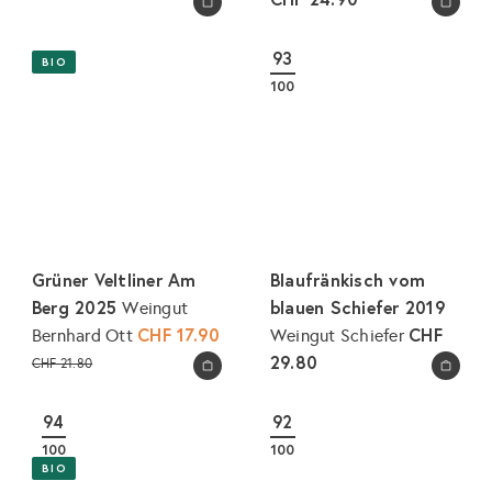
In den Warenkorb legen
In den Warenkorb legen
93
BIO
100
Grüner Veltliner Am
Blaufränkisch vom
Berg 2025
blauen Schiefer 2019
Weingut
S
CHF 17.90
CHF
Bernhard Ott
Weingut Schiefer
o
N
29.80
CHF 21.80
In den Warenkorb legen
In den Warenkorb legen
n
o
d
r
94
92
e
m
100
100
r
a
BIO
p