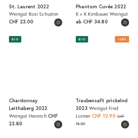
e
St. Laurent 2022
Phantom Cuvée 2022
i
Weingut Rosi Schuster
K + K Kirnbauer Weingut
s
CHF 23.00
ab
CHF 34.80
In den Warenkorb legen
In den Warenkorb legen
BIO
BIO
−28%
Chardonnay
Traubensaft prickelnd
Leithaberg 2022
2023
Weingut Fred
CHF
S
CHF 12.90
N
Weingut Heinrich
Loimer
CHF
o
o
23.80
18.00
In den Warenkorb legen
In den Warenkorb legen
n
r
d
m