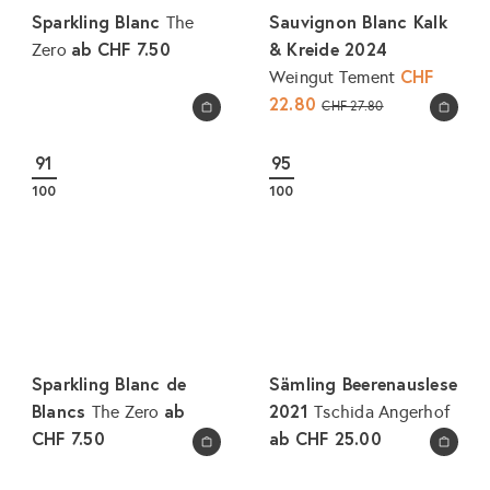
Sparkling Blanc
Sauvignon Blanc Kalk
The
ab
CHF 7.50
& Kreide 2024
Zero
S
CHF
Weingut Tement
o
22.80
N
CHF 27.80
In den Warenkorb legen
In den Warenkorb legen
n
o
d
r
91
95
e
m
100
100
r
a
p
l
r
e
e
r
i
P
s
r
e
Sparkling Blanc de
Sämling Beerenauslese
i
Blancs
ab
2021
The Zero
Tschida Angerhof
s
CHF 7.50
ab
CHF 25.00
In den Warenkorb legen
In den Warenkorb legen