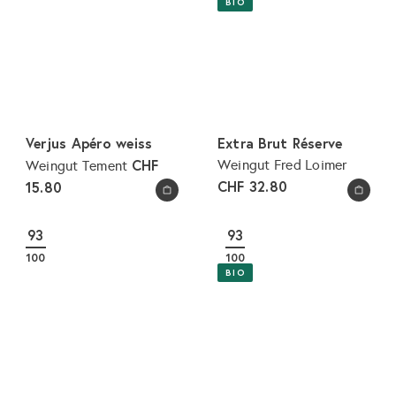
BIO
Verjus Apéro weiss
Extra Brut Réserve
CHF
Weingut Fred Loimer
Weingut Tement
CHF 32.80
15.80
In den Warenkorb legen
In den Warenkorb legen
93
93
100
100
BIO