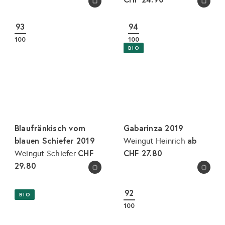
In den Warenkorb legen
In den Warenkorb legen
93
94
100
100
BIO
Blaufränkisch vom
Gabarinza 2019
blauen Schiefer 2019
ab
Weingut Heinrich
CHF
CHF 27.80
Weingut Schiefer
29.80
In den Warenkorb legen
In den Warenkorb legen
92
BIO
100