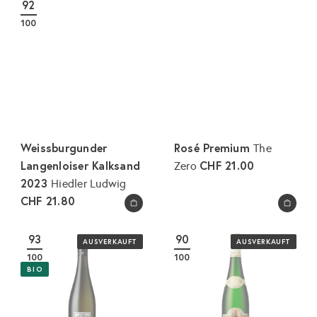
92
e
a
100
r
l
p
e
r
r
e
P
i
r
s
e
i
Weissburgunder
Rosé Premium
The
s
Langenloiser Kalksand
CHF 21.00
Zero
2023
Hiedler Ludwig
CHF 21.80
In den Warenkorb legen
In den Warenkorb legen
93
90
AUSVERKAUFT
AUSVERKAUFT
100
100
BIO