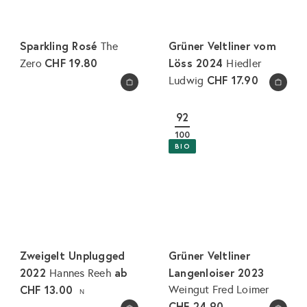
Sparkling Rosé
Grüner Veltliner vom
The
CHF 19.80
Löss 2024
Zero
Hiedler
CHF 17.90
Ludwig
In den Warenkorb legen
In den Warenkorb legen
92
100
BIO
Zweigelt Unplugged
Grüner Veltliner
2022
ab
Langenloiser 2023
Hannes Reeh
CHF 13.00
Weingut Fred Loimer
N
CHF 24.90