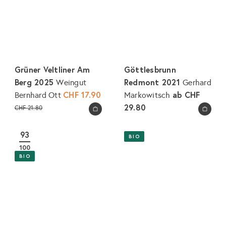
Grüner Veltliner Am
Göttlesbrunn
Berg 2025
Redmont 2021
Weingut
Gerhard
S
CHF 17.90
ab
CHF
Bernhard Ott
Markowitsch
o
N
29.80
CHF 21.80
In den Warenkorb legen
In den Warenkorb legen
n
o
d
r
93
BIO
e
m
100
r
a
BIO
p
l
r
e
e
r
i
P
s
r