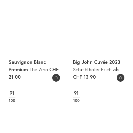
Sauvignon Blanc
Big John Cuvée 2023
Premium
CHF
ab
The Zero
Scheiblhofer Erich
21.00
CHF 13.90
In den Warenkorb legen
In den Warenkorb legen
91
91
100
100