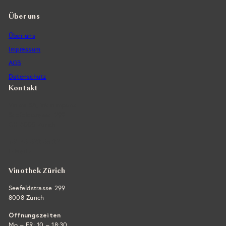
Über uns
Über uns
Impressum
AGB
Datenschutz
Kontakt
Vintra SA, Weinimporte
Seefeldstrasse 299
CH-8008 Zürich
+41 44 422 45 22
E-Mail ›
Vinothek Zürich
Seefeldstrasse 299
8008 Zürich
Öffnungszeiten
Mo – FR: 10 – 18:30