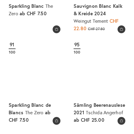
Sparkling Blanc
Sauvignon Blanc Kalk
The
ab
CHF 7.50
& Kreide 2024
Zero
S
CHF
Weingut Tement
o
22.80
N
CHF 27.80
In den Warenkorb legen
In den Warenkorb legen
n
o
d
r
91
95
e
m
100
100
r
a
p
l
r
e
e
r
i
P
s
r
e
Sparkling Blanc de
Sämling Beerenauslese
i
Blancs
ab
2021
The Zero
Tschida Angerhof
s
CHF 7.50
ab
CHF 25.00
In den Warenkorb legen
In den Warenkorb legen