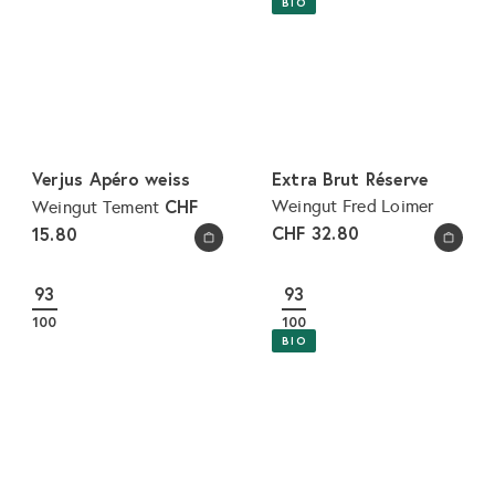
BIO
Verjus Apéro weiss
Extra Brut Réserve
CHF
Weingut Fred Loimer
Weingut Tement
CHF 32.80
15.80
In den Warenkorb legen
In den Warenkorb legen
93
93
100
100
BIO