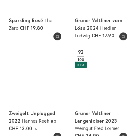
Sparkling Rosé
Grüner Veltliner vom
The
CHF 19.80
Löss 2024
Zero
Hiedler
CHF 17.90
Ludwig
In den Warenkorb legen
In den Warenkorb legen
92
100
BIO
Zweigelt Unplugged
Grüner Veltliner
2022
ab
Langenloiser 2023
Hannes Reeh
CHF 13.00
Weingut Fred Loimer
N
CHF 24.90