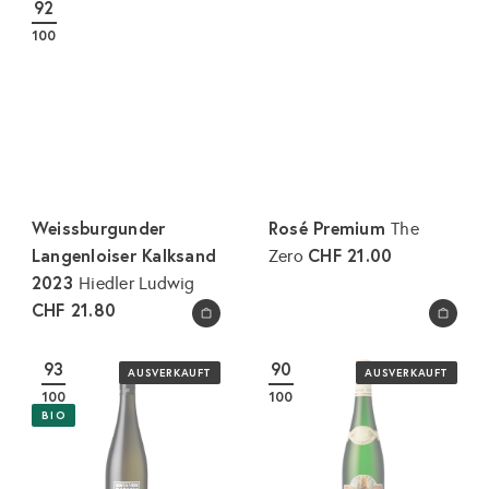
92
e
a
100
r
l
p
e
r
r
e
P
i
r
s
e
i
Weissburgunder
Rosé Premium
The
s
Langenloiser Kalksand
CHF 21.00
Zero
2023
Hiedler Ludwig
CHF 21.80
In den Warenkorb legen
In den Warenkorb legen
93
90
AUSVERKAUFT
AUSVERKAUFT
100
100
BIO