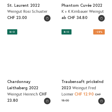
e
St. Laurent 2022
Phantom Cuvée 2022
i
Weingut Rosi Schuster
K + K Kirnbauer Weingut
s
CHF 23.00
ab
CHF 34.80
In den Warenkorb legen
In den Warenkorb legen
BIO
BIO
−28%
Chardonnay
Traubensaft prickelnd
Leithaberg 2022
2023
Weingut Fred
CHF
S
CHF 12.90
N
Weingut Heinrich
Loimer
CHF
o
o
23.80
18.00
In den Warenkorb legen
In den Warenkorb legen
n
r
d
m