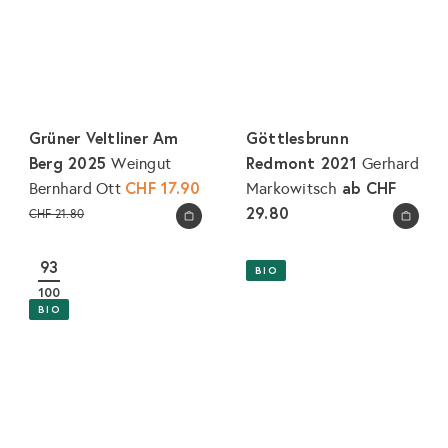
Grüner Veltliner Am
Göttlesbrunn
Berg 2025
Redmont 2021
Weingut
Gerhard
S
CHF 17.90
ab
CHF
Bernhard Ott
Markowitsch
o
N
29.80
CHF 21.80
In den Warenkorb legen
In den Warenkorb legen
n
o
d
r
93
BIO
e
m
100
r
a
BIO
p
l
r
e
e
r
i
P
s
r