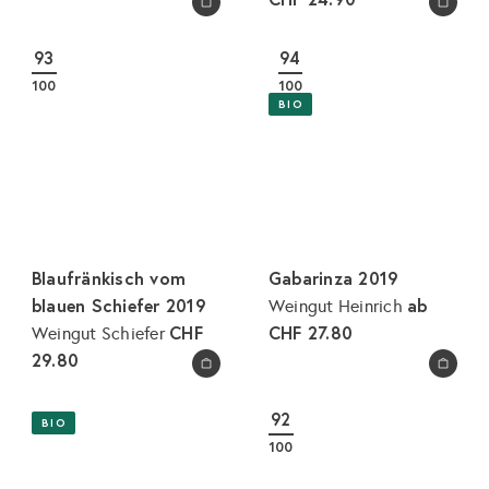
In den Warenkorb legen
In den Warenkorb legen
93
94
100
100
BIO
Blaufränkisch vom
Gabarinza 2019
blauen Schiefer 2019
ab
Weingut Heinrich
CHF
CHF 27.80
Weingut Schiefer
29.80
In den Warenkorb legen
In den Warenkorb legen
92
BIO
100