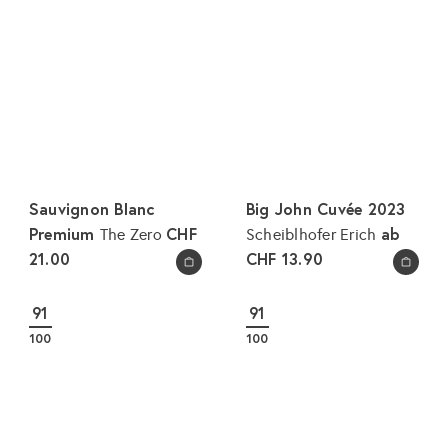
Sauvignon Blanc
Big John Cuvée 2023
Premium
CHF
ab
The Zero
Scheiblhofer Erich
21.00
CHF 13.90
In den Warenkorb legen
In den Warenkorb legen
91
91
100
100