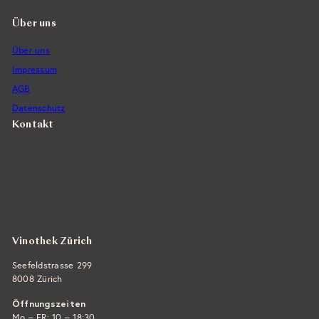
Über uns
Über uns
Impressum
AGB
Datenschutz
Kontakt
Vintra SA, Weinimporte
Seefeldstrasse 299
CH-8008 Zürich
+41 44 422 45 22
E-Mail ›
Vinothek Zürich
Seefeldstrasse 299
8008 Zürich
Öffnungszeiten
Mo – FR: 10 – 18:30