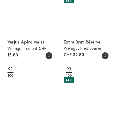
BIO
Verjus Apéro weiss
Extra Brut Réserve
CHF
Weingut Fred Loimer
Weingut Tement
CHF 32.80
15.80
In den Warenkorb legen
In den Warenkorb legen
93
93
100
100
BIO