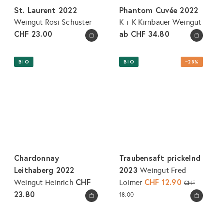
e
St. Laurent 2022
Phantom Cuvée 2022
i
Weingut Rosi Schuster
K + K Kirnbauer Weingut
s
CHF 23.00
ab
CHF 34.80
In den Warenkorb legen
In den Warenkorb legen
BIO
BIO
−28%
Chardonnay
Traubensaft prickelnd
Leithaberg 2022
2023
Weingut Fred
CHF
S
CHF 12.90
N
Weingut Heinrich
Loimer
CHF
o
o
23.80
18.00
In den Warenkorb legen
In den Warenkorb legen
n
r
d
m