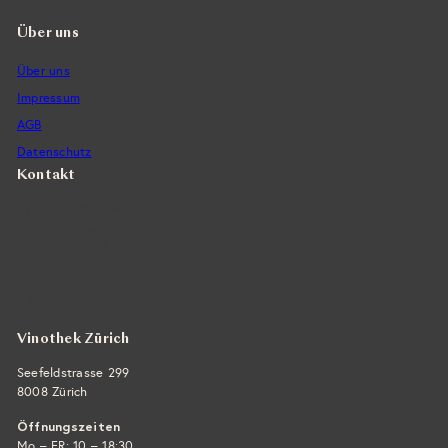
Über uns
Über uns
Impressum
AGB
Datenschutz
Kontakt
Vintra SA, Weinimporte
Seefeldstrasse 299
CH-8008 Zürich
+41 44 422 45 22
E-Mail ›
Vinothek Zürich
Seefeldstrasse 299
8008 Zürich
Öffnungszeiten
Mo – FR: 10 – 18:30