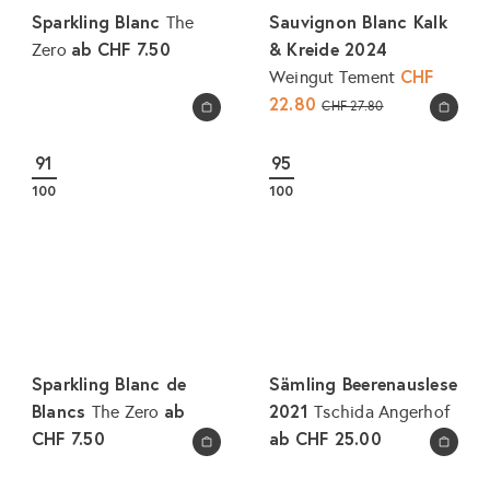
Sparkling Blanc
Sauvignon Blanc Kalk
The
ab
CHF 7.50
& Kreide 2024
Zero
S
CHF
Weingut Tement
o
22.80
N
CHF 27.80
In den Warenkorb legen
In den Warenkorb legen
n
o
d
r
91
95
e
m
100
100
r
a
p
l
r
e
e
r
i
P
s
r
e
Sparkling Blanc de
Sämling Beerenauslese
i
Blancs
ab
2021
The Zero
Tschida Angerhof
s
CHF 7.50
ab
CHF 25.00
In den Warenkorb legen
In den Warenkorb legen