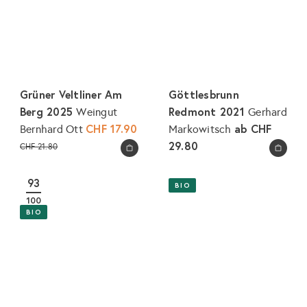
Grüner Veltliner Am
Göttlesbrunn
Berg 2025
Redmont 2021
Weingut
Gerhard
S
CHF 17.90
ab
CHF
Bernhard Ott
Markowitsch
o
N
29.80
CHF 21.80
In den Warenkorb legen
In den Warenkorb legen
n
o
d
r
93
BIO
e
m
100
r
a
BIO
p
l
r
e
e
r
i
P
s
r