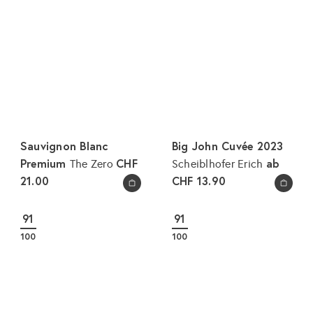
Sauvignon Blanc
Big John Cuvée 2023
Premium
CHF
ab
The Zero
Scheiblhofer Erich
21.00
CHF 13.90
In den Warenkorb legen
In den Warenkorb legen
91
91
100
100