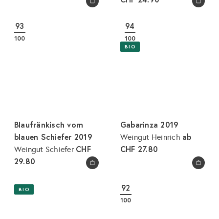
In den Warenkorb legen
In den Warenkorb legen
93
94
100
100
BIO
Blaufränkisch vom
Gabarinza 2019
blauen Schiefer 2019
ab
Weingut Heinrich
CHF
CHF 27.80
Weingut Schiefer
29.80
In den Warenkorb legen
In den Warenkorb legen
92
BIO
100