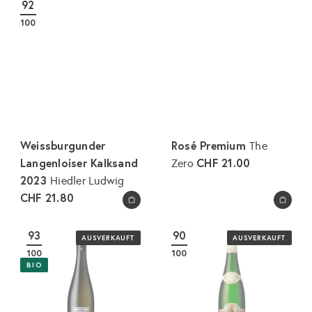
92
e
a
100
r
l
p
e
r
r
e
P
i
r
s
e
i
Weissburgunder
Rosé Premium
The
s
Langenloiser Kalksand
CHF 21.00
Zero
2023
Hiedler Ludwig
CHF 21.80
In den Warenkorb legen
In den Warenkorb legen
93
90
AUSVERKAUFT
AUSVERKAUFT
100
100
BIO