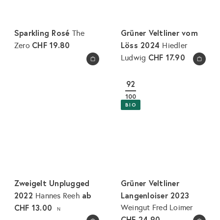
Sparkling Rosé
Grüner Veltliner vom
The
CHF 19.80
Löss 2024
Zero
Hiedler
CHF 17.90
Ludwig
In den Warenkorb legen
In den Warenkorb legen
92
100
BIO
Zweigelt Unplugged
Grüner Veltliner
2022
ab
Langenloiser 2023
Hannes Reeh
CHF 13.00
Weingut Fred Loimer
N
CHF 24.90