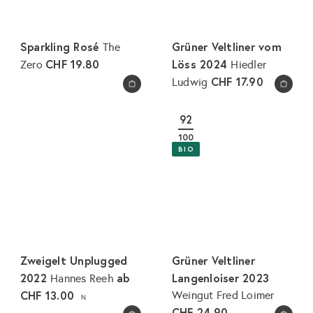
Sparkling Rosé
Grüner Veltliner vom
The
CHF 19.80
Löss 2024
Zero
Hiedler
CHF 17.90
Ludwig
In den Warenkorb legen
In den Warenkorb legen
92
100
BIO
Zweigelt Unplugged
Grüner Veltliner
2022
ab
Langenloiser 2023
Hannes Reeh
CHF 13.00
Weingut Fred Loimer
N
CHF 24.90