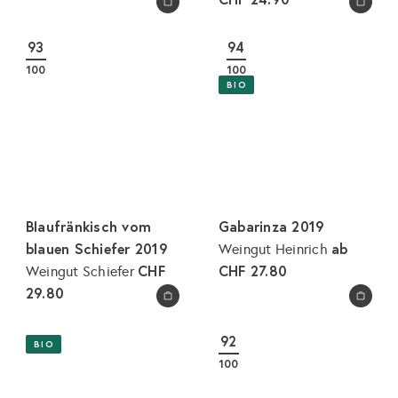
In den Warenkorb legen
In den Warenkorb legen
93
94
100
100
BIO
Blaufränkisch vom
Gabarinza 2019
blauen Schiefer 2019
ab
Weingut Heinrich
CHF
CHF 27.80
Weingut Schiefer
29.80
In den Warenkorb legen
In den Warenkorb legen
92
BIO
100