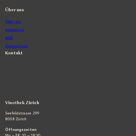
Über uns
Über uns
Impressum
AGB
Datenschutz
Kontakt
Vintra SA, Weinimporte
Seefeldstrasse 299
CH-8008 Zürich
+41 44 422 45 22
E-Mail ›
Vinothek Zürich
Seefeldstrasse 299
8008 Zürich
Öffnungszeiten
Mo – FR: 10 – 18:30