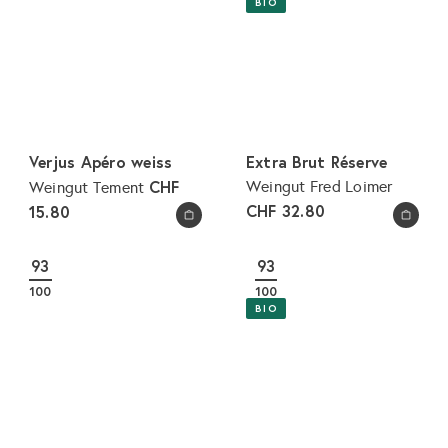
BIO
Verjus Apéro weiss
Extra Brut Réserve
CHF
Weingut Fred Loimer
Weingut Tement
CHF 32.80
15.80
In den Warenkorb legen
In den Warenkorb legen
93
93
100
100
BIO