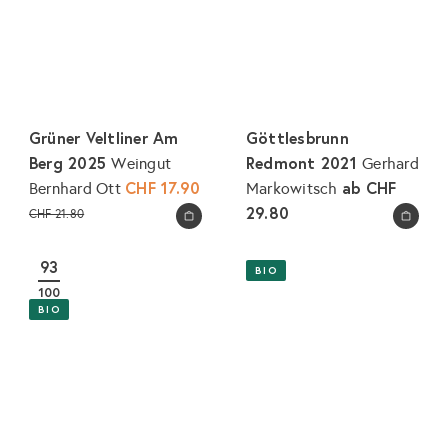
Grüner Veltliner Am
Göttlesbrunn
Berg 2025
Redmont 2021
Weingut
Gerhard
S
CHF 17.90
ab
CHF
Bernhard Ott
Markowitsch
o
N
29.80
CHF 21.80
In den Warenkorb legen
In den Warenkorb legen
n
o
d
r
93
BIO
e
m
100
r
a
BIO
p
l
r
e
e
r
i
P
s
r