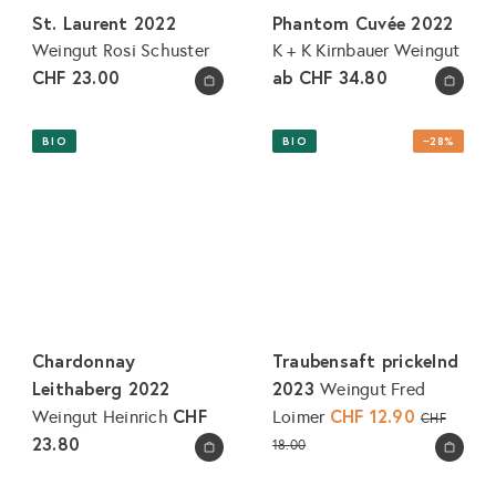
e
St. Laurent 2022
Phantom Cuvée 2022
i
Weingut Rosi Schuster
K + K Kirnbauer Weingut
s
CHF 23.00
ab
CHF 34.80
In den Warenkorb legen
In den Warenkorb legen
BIO
BIO
−28%
Chardonnay
Traubensaft prickelnd
Leithaberg 2022
2023
Weingut Fred
CHF
S
CHF 12.90
N
Weingut Heinrich
Loimer
CHF
o
o
23.80
18.00
In den Warenkorb legen
In den Warenkorb legen
n
r
d
m