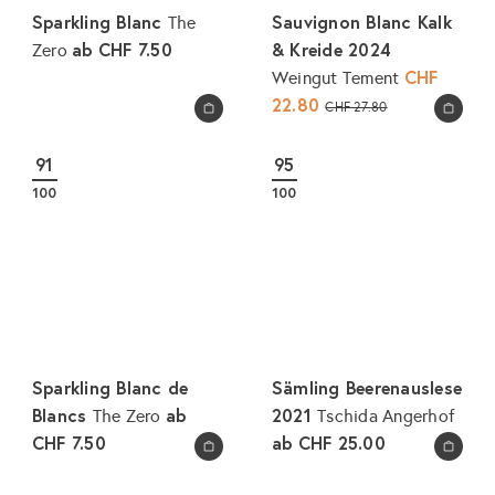
Sparkling Blanc
Sauvignon Blanc Kalk
The
ab
CHF 7.50
& Kreide 2024
Zero
S
CHF
Weingut Tement
o
22.80
N
CHF 27.80
In den Warenkorb legen
In den Warenkorb legen
n
o
d
r
91
95
e
m
100
100
r
a
p
l
r
e
e
r
i
P
s
r
e
Sparkling Blanc de
Sämling Beerenauslese
i
Blancs
ab
2021
The Zero
Tschida Angerhof
s
CHF 7.50
ab
CHF 25.00
In den Warenkorb legen
In den Warenkorb legen