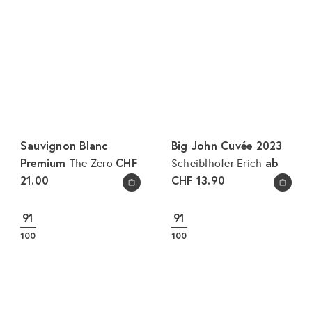
Sauvignon Blanc
Big John Cuvée 2023
Premium
CHF
ab
The Zero
Scheiblhofer Erich
21.00
CHF 13.90
In den Warenkorb legen
In den Warenkorb legen
91
91
100
100