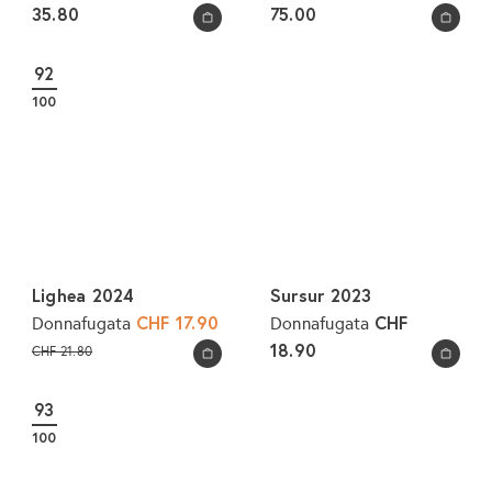
35.80
75.00
In den Warenkorb legen
In den Warenkorb legen
92
100
Lighea 2024
Sursur 2023
S
CHF 17.90
CHF
Donnafugata
Donnafugata
o
N
18.90
CHF 21.80
In den Warenkorb legen
In den Warenkorb legen
n
o
d
r
93
e
m
100
r
a
p
l