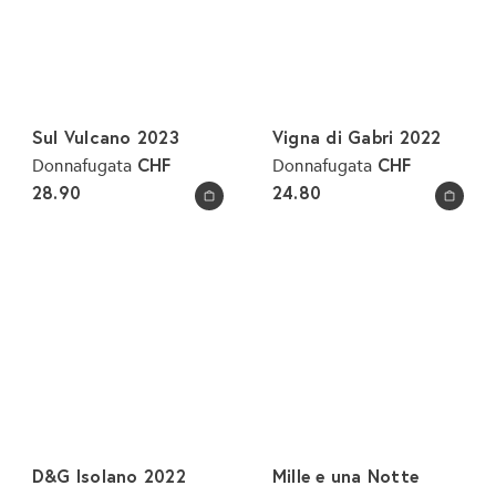
Sul Vulcano 2023
Vigna di Gabri 2022
CHF
CHF
Donnafugata
Donnafugata
28.90
24.80
In den Warenkorb legen
In den Warenkorb legen
D&G Isolano 2022
Mille e una Notte