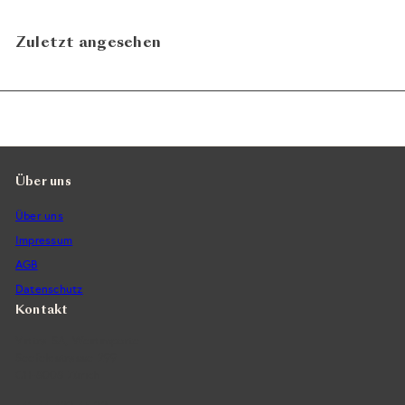
Zuletzt angesehen
Über uns
Über uns
Impressum
AGB
Datenschutz
Kontakt
Vintra SA, Weinimporte
Seefeldstrasse 299
CH-8008 Zürich