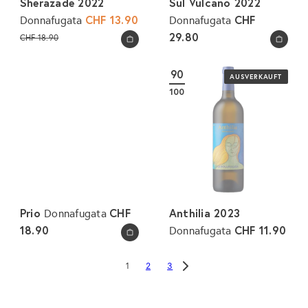
Sherazade 2022
Sul Vulcano 2022
S
CHF 13.90
CHF
Donnafugata
Donnafugata
o
N
29.80
CHF 18.90
In den Warenkorb legen
In den Warenkorb legen
n
o
d
r
90
AUSVERKAUFT
e
m
100
r
a
p
l
r
e
e
r
i
P
s
r
e
Prio
CHF
Anthilia 2023
Donnafugata
i
18.90
CHF 11.90
Donnafugata
s
In den Warenkorb legen
2
3
1