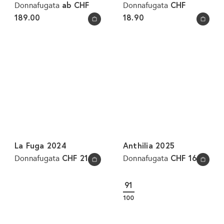
ab
CHF
CHF
Donnafugata
Donnafugata
189.00
18.90
In den Warenkorb legen
In den Warenkorb legen
La Fuga 2024
Anthilia 2025
CHF 21.80
CHF 16.50
Donnafugata
Donnafugata
In den Warenkorb legen
In den Warenkorb legen
91
100