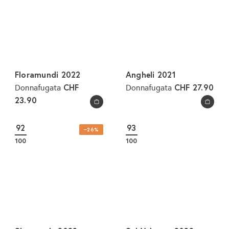
Floramundi 2022
Angheli 2021
CHF
CHF 27.90
Donnafugata
Donnafugata
23.90
In den Warenkorb legen
In den Warenkorb legen
92
93
−26%
100
100