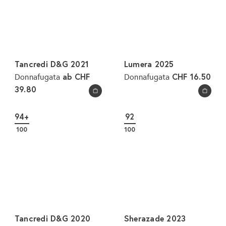
r
e
e
r
i
P
s
r
e
Tancredi D&G 2021
Lumera 2025
i
ab
CHF
CHF 16.50
Donnafugata
Donnafugata
s
39.80
In den Warenkorb legen
In den Warenkorb legen
94+
92
100
100
Tancredi D&G 2020
Sherazade 2023