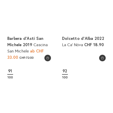
Barbera d'Asti San
Dolcetto d'Alba 2022
Michele 2019
CHF 18.90
Cascina
La Ca' Növa
ab
CHF
San Michele
33.00
N
CHF 72.00
In den Warenkorb legen
In den Warenkorb legen
o
r
91
92
m
100
100
a
l
e
r
P
r