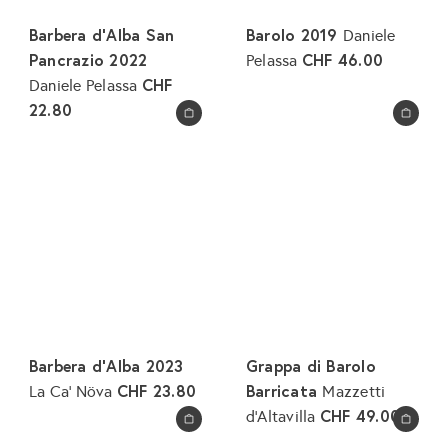
e
Barbera d'Alba San
Barolo 2019
Daniele
i
Pancrazio 2022
CHF 46.00
Pelassa
s
CHF
Daniele Pelassa
22.80
In den Warenkorb legen
In den Warenkorb legen
Barbera d'Alba 2023
Grappa di Barolo
CHF 23.80
Barricata
La Ca' Növa
Mazzetti
CHF 49.00
d'Altavilla
In den Warenkorb legen
In den Warenkorb legen