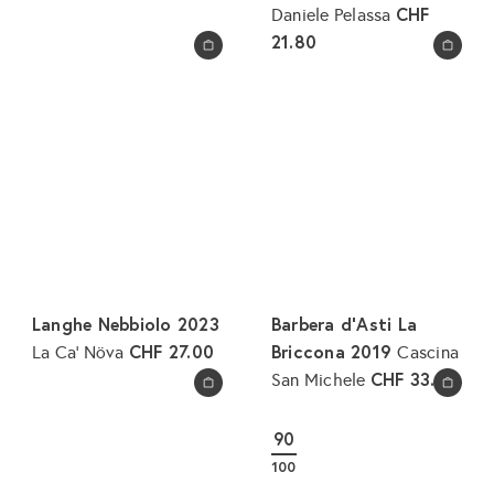
CHF
Daniele Pelassa
21.80
In den Warenkorb legen
In den Warenkorb legen
Langhe Nebbiolo 2023
Barbera d'Asti La
CHF 27.00
Briccona 2019
La Ca' Növa
Cascina
CHF 33.00
San Michele
In den Warenkorb legen
In den Warenkorb legen
90
100