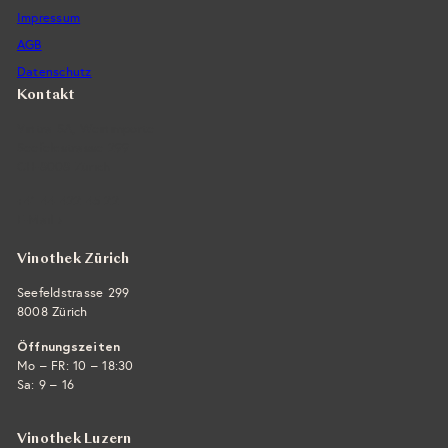
Impressum
AGB
Datenschutz
Kontakt
Vintra SA, Weinimporte
Seefeldstrasse 299
CH-8008 Zürich
+41 44 422 45 22
E-Mail ›
Vinothek Zürich
Seefeldstrasse 299
8008 Zürich
Öffnungszeiten
Mo – FR: 10 – 18:30
Sa: 9 – 16
Vinothek Luzern