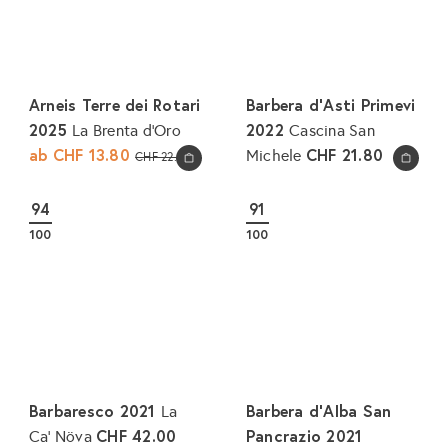
Arneis Terre dei Rotari
Barbera d'Asti Primevi
2025
2022
La Brenta d'Oro
Cascina San
ab
CHF 13.80
N
CHF 21.80
Michele
CHF 22.80
In den Warenkorb legen
In den Warenkorb legen
o
r
94
91
m
100
100
a
l
e
r
P
r
e
Barbaresco 2021
Barbera d'Alba San
La
i
CHF 42.00
Pancrazio 2021
Ca' Növa
s