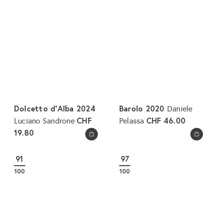
Dolcetto d'Alba 2024
Barolo 2020
Daniele
CHF
CHF 46.00
Luciano Sandrone
Pelassa
19.80
In den Warenkorb legen
In den Warenkorb legen
91
97
100
100