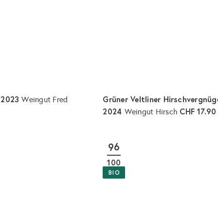
o
e
r
b
i
l
s
e
g
e
n
l 2023
Grüner Veltliner Hirschvergnüg
Weingut Fred
2024
CHF 17.90
Weingut Hirsch
I
n
d
96
e
n
100
W
a
BIO
r
e
n
k
o