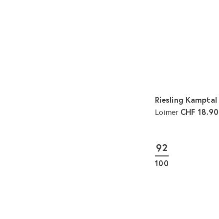
s
Riesling Kampta
CHF 18.90
Loimer
92
100