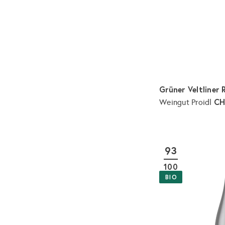
Grüner Veltliner
CH
Weingut Proidl
93
100
BIO