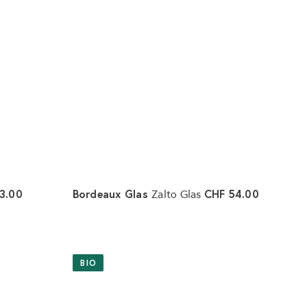
3.00
Bordeaux Glas
CHF 54.00
Zalto Glas
I
I
n
n
d
d
e
e
BIO
n
n
W
W
a
a