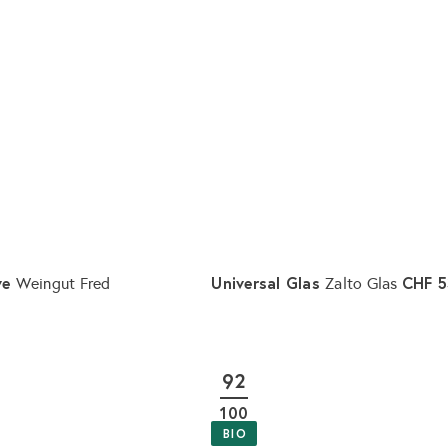
ve
Universal Glas
CHF 5
Weingut Fred
Zalto Glas
0
I
n
d
92
e
n
100
W
a
BIO