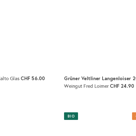
r
e
n
k
o
r
b
l
e
g
e
n
CHF 56.00
Grüner Veltliner Langenloiser 
alto Glas
CHF 24.90
Weingut Fred Loimer
I
n
d
e
BIO
n
W
a
r