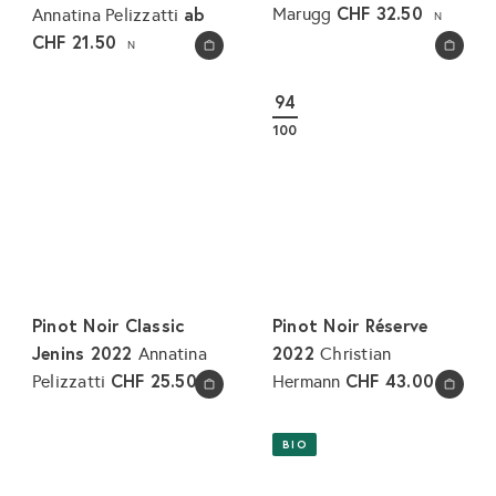
CHF 32.50
ab
Marugg
Annatina Pelizzatti
N
CHF 21.50
N
In den Warenkorb legen
In den Warenkorb legen
94
100
Pinot Noir Classic
Pinot Noir Réserve
Jenins 2022
2022
Annatina
Christian
CHF 25.50
CHF 43.00
Pelizzatti
Hermann
N
N
In den Warenkorb legen
In den Warenkorb legen
BIO