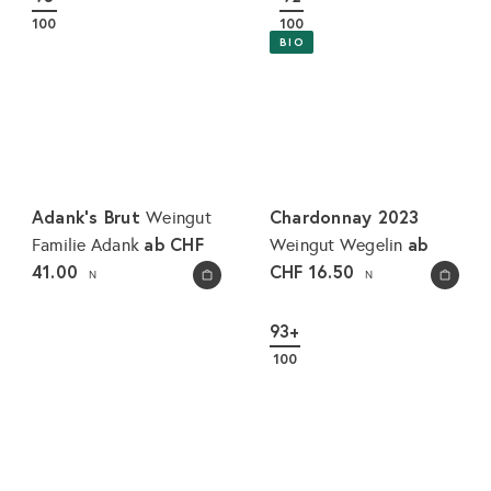
100
100
BIO
Adank's Brut
Chardonnay 2023
Weingut
ab
CHF
ab
Familie Adank
Weingut Wegelin
41.00
CHF 16.50
N
N
In den Warenkorb legen
In den Warenkorb legen
93+
100