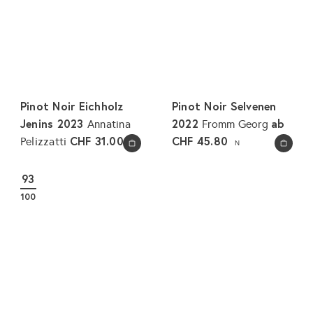
Pinot Noir Eichholz
Pinot Noir Selvenen
Jenins 2023
2022
ab
Annatina
Fromm Georg
CHF 31.00
CHF 45.80
Pelizzatti
N
N
In den Warenkorb legen
In den Warenkorb legen
93
100