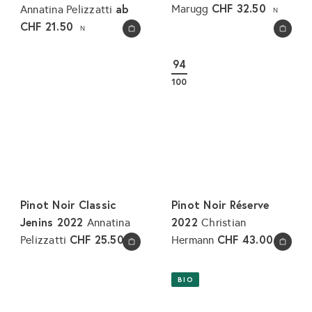
CHF 32.50
ab
Marugg
Annatina Pelizzatti
N
CHF 21.50
N
In den Warenkorb legen
In den Warenkorb legen
94
100
Pinot Noir Classic
Pinot Noir Réserve
Jenins 2022
2022
Annatina
Christian
CHF 25.50
CHF 43.00
Pelizzatti
Hermann
N
N
In den Warenkorb legen
In den Warenkorb legen
BIO