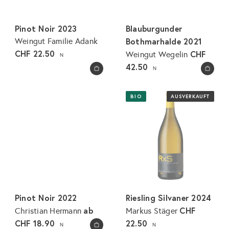
Pinot Noir 2023
Blauburgunder
Bothmarhalde 2021
Weingut Familie Adank
CHF 22.50
CHF
Weingut Wegelin
N
42.50
N
In den Warenkorb legen
In den Warenkorb legen
BIO
AUSVERKAUFT
Pinot Noir 2022
Riesling Silvaner 2024
ab
CHF
Christian Hermann
Markus Stäger
CHF 18.90
22.50
N
N
In den Warenkorb legen