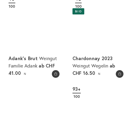
100
100
BIO
Adank's Brut
Chardonnay 2023
Weingut
ab
CHF
ab
Familie Adank
Weingut Wegelin
41.00
CHF 16.50
N
N
In den Warenkorb legen
In den Warenkorb legen
93+
100