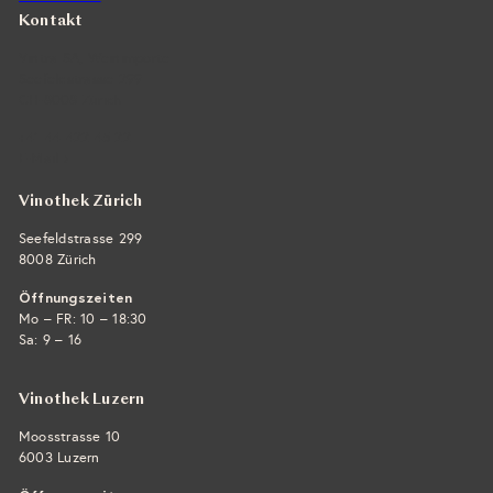
Kontakt
Vintra SA, Weinimporte
Seefeldstrasse 299
CH-8008 Zürich
+41 44 422 45 22
E-Mail ›
Vinothek Zürich
Seefeldstrasse 299
8008 Zürich
Öffnungszeiten
Mo – FR: 10 – 18:30
Sa: 9 – 16
Vinothek Luzern
Moosstrasse 10
6003 Luzern