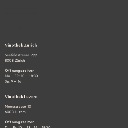
Vintra SA, Weinimporte
Seefeldstrasse 299
CH-8008 Zürich
+41 44 422 45 22
E-Mail ›
Vinothek Zürich
Seefeldstrasse 299
8008 Zürich
Öffnungszeiten
Mo – FR: 10 – 18:30
Sa: 9 – 16
Vinothek Luzern
Moosstrasse 10
6003 Luzern
Öffnungszeiten
·
Di – Fr: 10 – 13
14 – 18:30