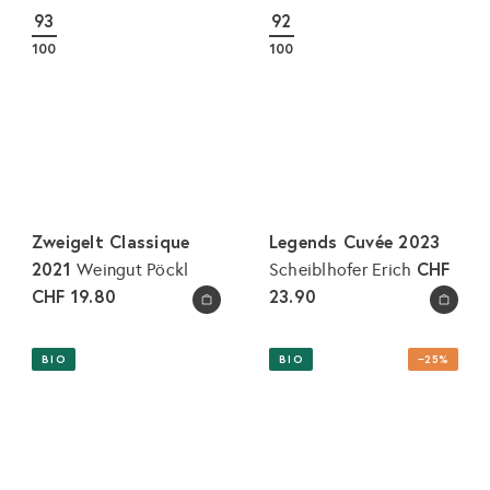
93
92
100
100
Zweigelt Classique
Legends Cuvée 2023
2021
CHF
Weingut Pöckl
Scheiblhofer Erich
CHF 19.80
23.90
In den Warenkorb legen
In den Warenkorb legen
BIO
BIO
−25%