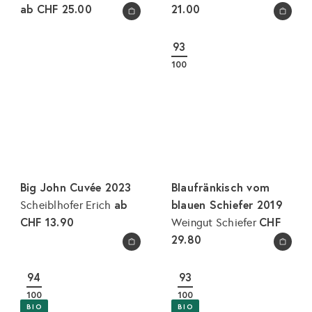
ab
CHF 25.00
21.00
In den Warenkorb legen
In den Warenkorb legen
93
100
Big John Cuvée 2023
Blaufränkisch vom
ab
blauen Schiefer 2019
Scheiblhofer Erich
CHF 13.90
CHF
Weingut Schiefer
29.80
In den Warenkorb legen
In den Warenkorb legen
94
93
100
100
BIO
BIO