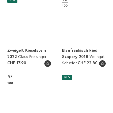
BIO
100
Zweigelt Kieselstein
Blaufränkisch Ried
2022
Szapary 2018
Claus Preisinger
Weingut
CHF 17.90
CHF 22.80
Schiefer
In den Warenkorb legen
In den Warenkorb legen
97
BIO
100