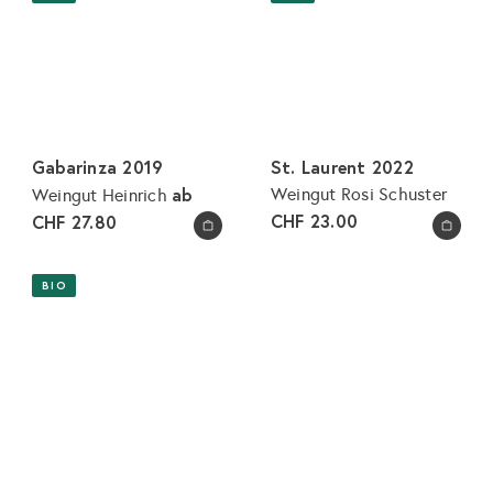
Gabarinza 2019
St. Laurent 2022
ab
Weingut Rosi Schuster
Weingut Heinrich
CHF 23.00
CHF 27.80
In den Warenkorb legen
In den Warenkorb legen
BIO