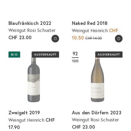
Blaufränkisch 2022
Naked Red 2018
S
CHF
Weingut Rosi Schuster
Weingut Heinrich
CHF 23.00
o
10.50
N
CHF 14.00
In den Warenkorb legen
In den Warenkorb legen
n
o
d
r
92
BIO
AUSVERKAUFT
AUSVERKAUFT
e
m
100
r
a
p
l
r
e
e
r
i
P
s
r
e
Zweigelt 2019
Aus den Dörfern 2023
i
CHF
Weingut Rosi Schuster
Weingut Heinrich
s
CHF 23.00
17.90