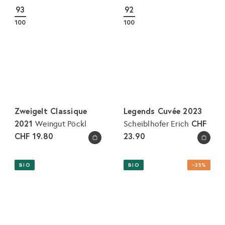
93
92
100
100
Zweigelt Classique
Legends Cuvée 2023
2021
CHF
Weingut Pöckl
Scheiblhofer Erich
CHF 19.80
23.90
In den Warenkorb legen
In den Warenkorb legen
BIO
BIO
−25%