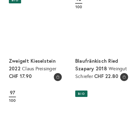
BIO
100
Zweigelt Kieselstein
Blaufränkisch Ried
2022
Szapary 2018
Claus Preisinger
Weingut
CHF 17.90
CHF 22.80
Schiefer
In den Warenkorb legen
In den Warenkorb legen
97
BIO
100