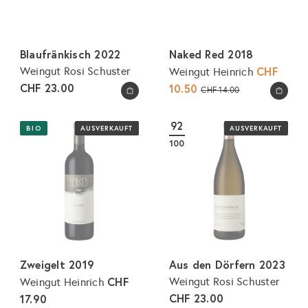
Blaufränkisch 2022
Naked Red 2018
S
CHF
Weingut Rosi Schuster
Weingut Heinrich
CHF 23.00
o
10.50
N
CHF 14.00
In den Warenkorb legen
In den Warenkorb legen
n
o
d
r
92
BIO
AUSVERKAUFT
AUSVERKAUFT
e
m
100
r
a
p
l
r
e
e
r
i
P
s
r
e
Zweigelt 2019
Aus den Dörfern 2023
i
CHF
Weingut Rosi Schuster
Weingut Heinrich
s
CHF 23.00
17.90