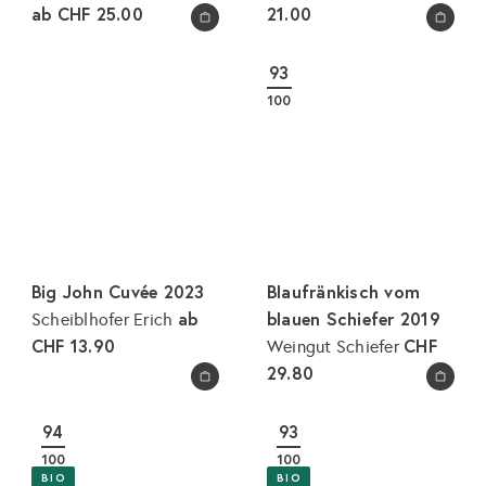
ab
CHF 25.00
21.00
In den Warenkorb legen
In den Warenkorb legen
93
100
Big John Cuvée 2023
Blaufränkisch vom
ab
blauen Schiefer 2019
Scheiblhofer Erich
CHF 13.90
CHF
Weingut Schiefer
29.80
In den Warenkorb legen
In den Warenkorb legen
94
93
100
100
BIO
BIO