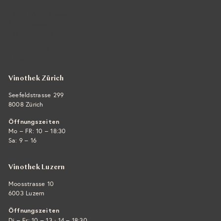
Vintra SA, Weinimporte
Seefeldstrasse 299
CH-8008 Zürich
+41 44 422 45 22
E-Mail ›
Vinothek Zürich
Seefeldstrasse 299
8008 Zürich
Öffnungszeiten
Mo – FR: 10 – 18:30
Sa: 9 – 16
Vinothek Luzern
Moosstrasse 10
6003 Luzern
Öffnungszeiten
·
Di – Fr: 10 – 13
14 – 18:30