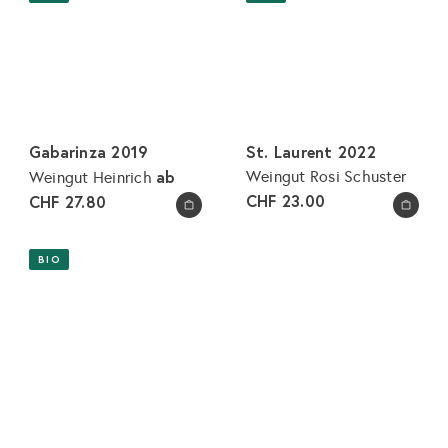
Gabarinza 2019
St. Laurent 2022
ab
Weingut Rosi Schuster
Weingut Heinrich
CHF 23.00
CHF 27.80
In den Warenkorb legen
In den Warenkorb legen
BIO