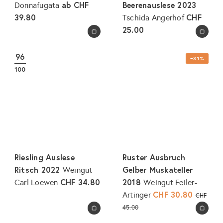
ab
CHF
Beerenauslese 2023
Donnafugata
39.80
CHF
Tschida Angerhof
25.00
In den Warenkorb legen
In den Warenkorb legen
96
−31%
100
Riesling Auslese
Ruster Ausbruch
Ritsch 2022
Gelber Muskateller
Weingut
CHF 34.80
2018
Carl Loewen
Weingut Feiler-
S
CHF 30.80
N
Artinger
CHF
o
o
45.00
In den Warenkorb legen
In den Warenkorb legen
n
r