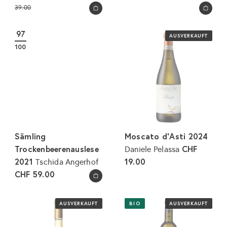
o
o
39.00
In den Warenkorb legen
In den Warenkorb legen
n
r
d
m
97
AUSVERKAUFT
e
a
100
r
l
p
e
r
r
e
P
i
r
s
e
i
Sämling
Moscato d'Asti 2024
s
Trockenbeerenauslese
CHF
Daniele Pelassa
2021
19.00
Tschida Angerhof
CHF 59.00
In den Warenkorb legen
AUSVERKAUFT
BIO
AUSVERKAUFT