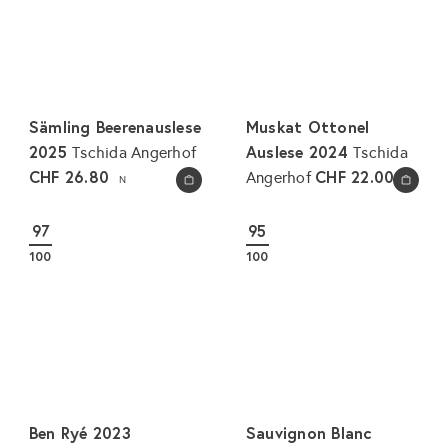
Sämling Beerenauslese
Muskat Ottonel
2025
Auslese 2024
Tschida Angerhof
Tschida
CHF 26.80
CHF 22.00
Angerhof
N
In den Warenkorb legen
In den Warenkorb legen
97
95
100
100
Ben Ryé 2023
Sauvignon Blanc