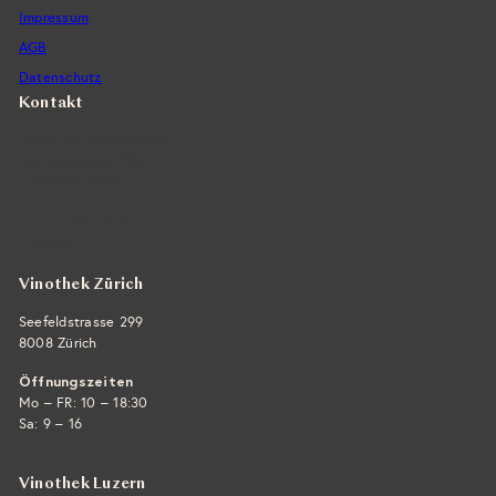
Impressum
AGB
Datenschutz
Kontakt
Vintra SA, Weinimporte
Seefeldstrasse 299
CH-8008 Zürich
+41 44 422 45 22
E-Mail ›
Vinothek Zürich
Seefeldstrasse 299
8008 Zürich
Öffnungszeiten
Mo – FR: 10 – 18:30
Sa: 9 – 16
Vinothek Luzern