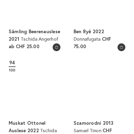
Sämling Beerenauslese
Ben Ryé 2022
2021
CHF
Tschida Angerhof
Donnafugata
ab
CHF 25.00
75.00
In den Warenkorb legen
In den Warenkorb legen
94
100
Muskat Ottonel
Szamorodni 2013
Auslese 2022
CHF
Tschida
Samuel Tinon