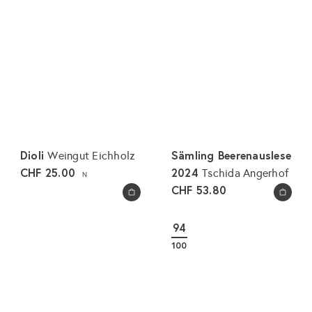
d
m
e
a
r
l
p
e
r
r
e
P
i
r
s
e
i
Dioli
Sämling Beerenauslese
Weingut Eichholz
s
CHF 25.00
2024
Tschida Angerhof
N
CHF 53.80
In den Warenkorb legen
In den Warenkorb legen
94
100