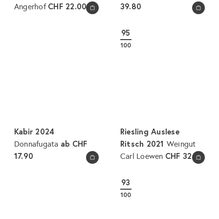
CHF 22.00
39.80
Angerhof
In den Warenkorb legen
In den Warenkorb legen
95
100
Kabir 2024
Riesling Auslese
ab
CHF
Ritsch 2021
Donnafugata
Weingut
17.90
CHF 32.80
Carl Loewen
In den Warenkorb legen
In den Warenkorb legen
93
100