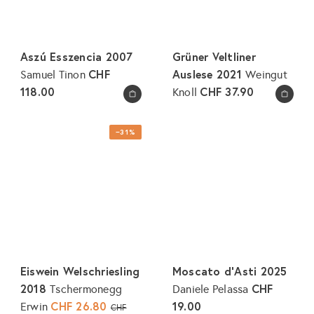
Aszú Esszencia 2007
Grüner Veltliner
CHF
Auslese 2021
Samuel Tinon
Weingut
118.00
CHF 37.90
Knoll
In den Warenkorb legen
In den Warenkorb legen
−31%
Eiswein Welschriesling
Moscato d'Asti 2025
2018
CHF
Tschermonegg
Daniele Pelassa
S
CHF 26.80
N
19.00
Erwin
CHF