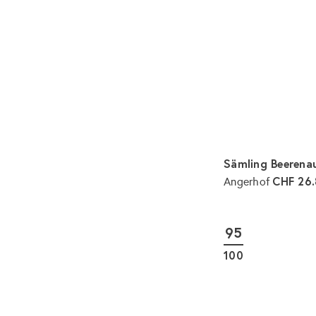
Sämling Beerena
CHF 26
Angerhof
95
100