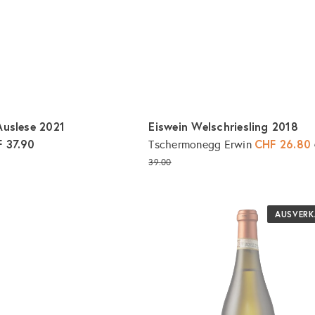
r
b
l
e
g
e
n
Auslese 2021
Eiswein Welschriesling 2018
 37.90
S
CHF 26.80
Tschermonegg Erwin
o
39.00
n
I
n
d
d
e
e
AUSVERK
n
r
W
p
a
r
r
e
e
n
k
i
o
s