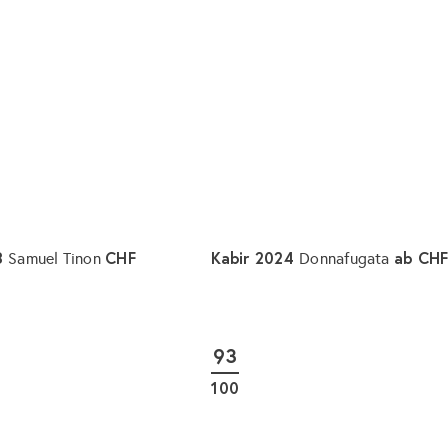
r
e
n
k
o
r
b
l
e
g
e
n
3
CHF
Kabir 2024
ab
CHF
Samuel Tinon
Donnafugata
I
n
d
93
e
n
100
W
a
r
e