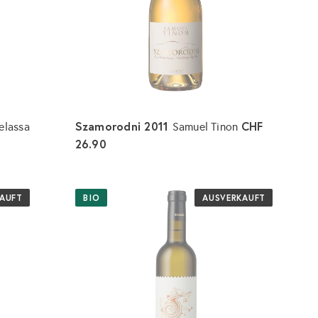
r
r
b
b
i
l
l
s
e
e
g
g
e
e
n
n
Szamorodni 2011
CHF
elassa
Samuel Tinon
26.90
AUFT
BIO
AUSVERKAUFT