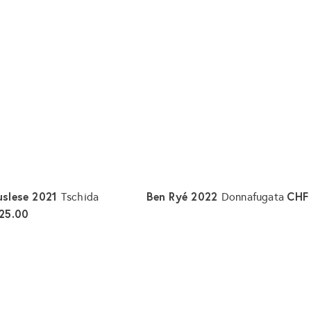
uslese 2021
Ben Ryé 2022
CHF
Tschida
Donnafugata
25.00
I
n
d
e
n
W
a