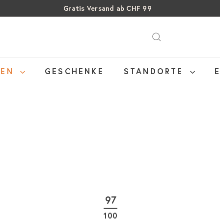
Über 15% Rabatt auf Sommer Weine
Pause
SALE: Bis zu 40% auf letzte Flaschen
Diashow
NEN
GESCHENKE
STANDORTE
97
100