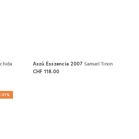
o
o
s
r
r
r
b
b
e
l
l
i
e
e
g
g
s
e
e
n
n
Aszú Esszencia 2007
schida
Samuel Tinon
CHF 118.00
I
I
n
n
d
d
e
e
−31%
n
n
W
W
a
a
r
r
e
e
n
n
k
k
o
o