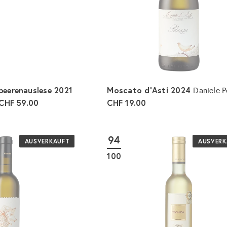
r
b
l
e
g
e
n
beerenauslese 2021
Moscato d'Asti 2024
Daniele P
CHF 59.00
CHF 19.00
I
n
d
94
e
AUSVERKAUFT
AUSVERK
n
100
W
a
r
e
n
k
o
r
b