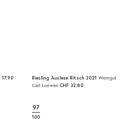
r
r
e
e
n
n
k
k
o
o
r
r
b
b
l
l
e
e
g
g
e
e
n
n
 17.90
Riesling Auslese Ritsch 2021
Weingut
CHF 32.80
Carl Loewen
I
I
n
n
d
d
97
e
e
n
n
100
W
W
a
a
r
r
e
e