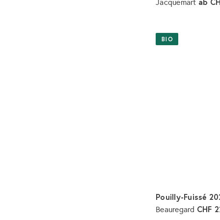
ab
CH
Jacquemart
BIO
Pouilly-Fuissé 2
CHF 2
Beauregard