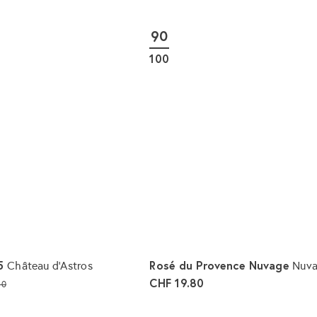
I
n
d
90
e
n
100
W
a
r
e
n
k
o
r
b
l
e
g
e
n
25
S
Rosé du Provence Nuvage
Château d'Astros
Nuv
o
CHF 19.80
80
n
I
n
d