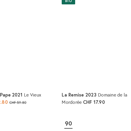
e
BIO
n
W
a
r
e
n
k
o
r
b
l
e
g
e
n
-Pape 2021
La Remise 2023
Le Vieux
Domaine de la
2.80
N
CHF 17.90
Mordorée
CHF 59.80
o
I
n
r
d
90
m
e
n
a