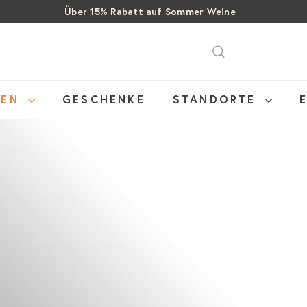
Über 15% Rabatt auf Sommer Weine
Pause
SALE: Bis zu 40% auf letzte Flaschen
Gratis Versand ab CHF 99
Diashow
NEN
GESCHENKE
STANDORTE