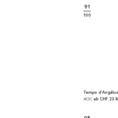
91
m
a
100
l
e
r
P
r
e
i
s
Tempo d'Angélu
ab
CHF 23.
AOC
95