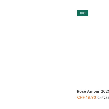
BIO
Rosé Amour 20
CHF 18.90
N
CHF 22.
o
r