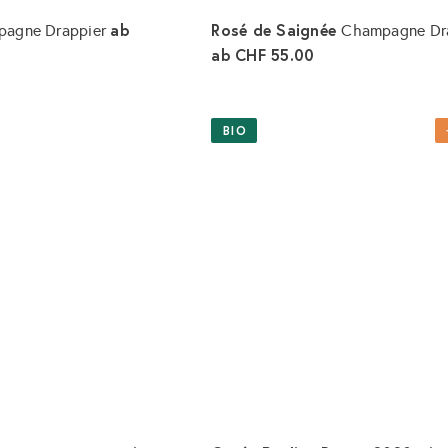
ab
Rosé de Saignée
agne Drappier
Champagne Dr
ab
CHF 55.00
I
n
d
e
BIO
n
W
a
r
e
n
k
o
r
b
l
e
g
e
n