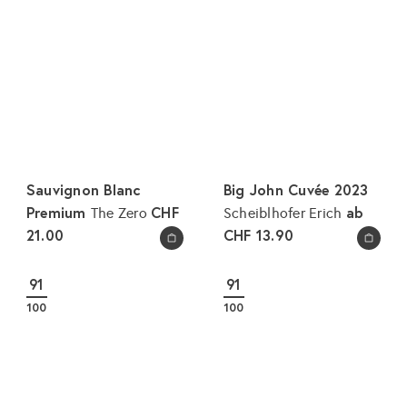
Sauvignon Blanc
Big John Cuvée 2023
Premium
CHF
ab
The Zero
Scheiblhofer Erich
21.00
CHF 13.90
In den Warenkorb legen
In den Warenkorb legen
91
91
100
100