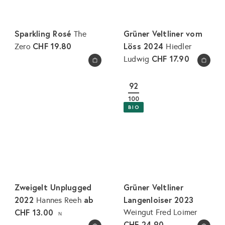
Sparkling Rosé
Grüner Veltliner vom
The
CHF 19.80
Löss 2024
Zero
Hiedler
CHF 17.90
Ludwig
In den Warenkorb legen
In den Warenkorb legen
92
100
BIO
Zweigelt Unplugged
Grüner Veltliner
2022
ab
Langenloiser 2023
Hannes Reeh
CHF 13.00
Weingut Fred Loimer
N
CHF 24.90