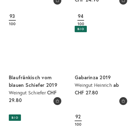
In den Warenkorb legen
In den Warenkorb legen
93
94
100
100
BIO
Blaufränkisch vom
Gabarinza 2019
blauen Schiefer 2019
ab
Weingut Heinrich
CHF
CHF 27.80
Weingut Schiefer
29.80
In den Warenkorb legen
In den Warenkorb legen
92
BIO
100