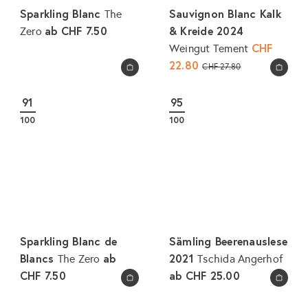
Sparkling Blanc
Sauvignon Blanc Kalk
The
ab
CHF 7.50
& Kreide 2024
Zero
S
CHF
Weingut Tement
o
22.80
N
CHF 27.80
In den Warenkorb legen
In den Warenkorb legen
n
o
d
r
91
95
e
m
100
100
r
a
p
l
r
e
e
r
i
P
s
r
e
Sparkling Blanc de
Sämling Beerenauslese
i
Blancs
ab
2021
The Zero
Tschida Angerhof
s
CHF 7.50
ab
CHF 25.00
In den Warenkorb legen
In den Warenkorb legen