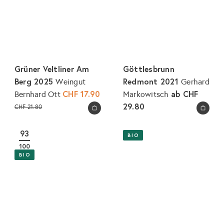
Grüner Veltliner Am
Göttlesbrunn
Berg 2025
Redmont 2021
Weingut
Gerhard
S
CHF 17.90
ab
CHF
Bernhard Ott
Markowitsch
o
N
29.80
CHF 21.80
In den Warenkorb legen
In den Warenkorb legen
n
o
d
r
93
BIO
e
m
100
r
a
BIO
p
l
r
e
e
r
i
P
s
r