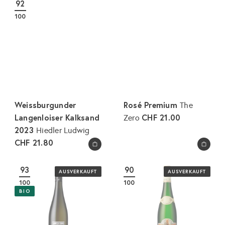
92
e
a
100
r
l
p
e
r
r
e
P
i
r
s
e
i
Weissburgunder
Rosé Premium
The
s
Langenloiser Kalksand
CHF 21.00
Zero
2023
Hiedler Ludwig
CHF 21.80
In den Warenkorb legen
In den Warenkorb legen
93
90
AUSVERKAUFT
AUSVERKAUFT
100
100
BIO