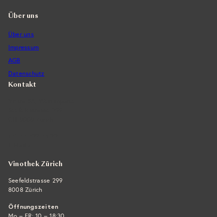
Über uns
Über uns
Impressum
AGB
Datenschutz
Kontakt
Vintra SA, Weinimporte
Seefeldstrasse 299
CH-8008 Zürich
+41 44 422 45 22
E-Mail ›
Vinothek Zürich
Seefeldstrasse 299
8008 Zürich
Öffnungszeiten
Mo – FR: 10 – 18:30