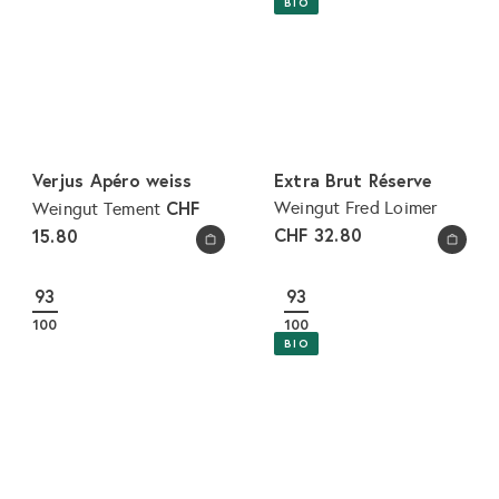
BIO
Verjus Apéro weiss
Extra Brut Réserve
CHF
Weingut Fred Loimer
Weingut Tement
CHF 32.80
15.80
In den Warenkorb legen
In den Warenkorb legen
93
93
100
100
BIO