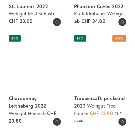
e
St. Laurent 2022
Phantom Cuvée 2022
i
Weingut Rosi Schuster
K + K Kirnbauer Weingut
s
CHF 23.00
ab
CHF 34.80
In den Warenkorb legen
In den Warenkorb legen
BIO
BIO
−28%
Chardonnay
Traubensaft prickelnd
Leithaberg 2022
2023
Weingut Fred
CHF
S
CHF 12.90
N
Weingut Heinrich
Loimer
CHF
o
o
23.80
18.00
In den Warenkorb legen
In den Warenkorb legen
n
r
d
m