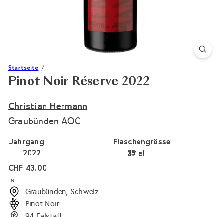
Startseite
Pinot Noir Réserve 2022
Christian Hermann
Graubünden AOC
Jahrgang
Flaschengrösse
2022
75 cl
37 cl
Variante ausverkauft 
Normaler
CHF 43.00
Preis
N
Graubünden, Schweiz
Pinot Noir
94 Falstaff