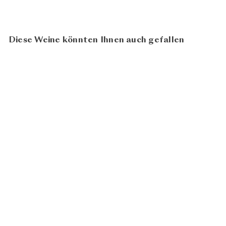
Diese Weine könnten Ihnen auch gefallen
94
100
Pinot Noir Réserve 2022
CHF
Christian Hermann
43.00
N
In den Warenkorb legen