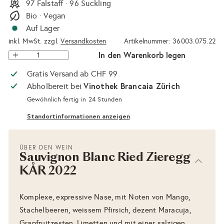
97 Falstaff · 96 Suckling
Bio · Vegan
Auf Lager
inkl. MwSt. zzgl.
Versandkosten
Artikelnummer: 36003.075.22
In den Warenkorb legen
Gratis Versand ab CHF 99
Vinothek Brancaia Zürich
Abholbereit bei
Gewöhnlich fertig in 24 Stunden
Standortinformationen anzeigen
ÜBER DEN WEIN
Sauvignon Blanc Ried Zieregg
KÅR 2022
Komplexe, expressive Nase, mit Noten von Mango,
Stachelbeeren, weissem Pfirsich, dezent Maracuja,
Grapfruitzesten, Limetten und mit einer salzigen