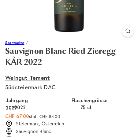
Startseite
Sauvignon Blanc Ried Zieregg
KÅR 2022
Weingut Tement
Südsteiermark DAC
Jahrgang
Flaschengrösse
2022
75 cl
2021
2019
Sonderpreis
Normaler
CHF 67.00
statt
CHF 83.00
Preis
Steiermark, Österreich
Sauvignon Blanc