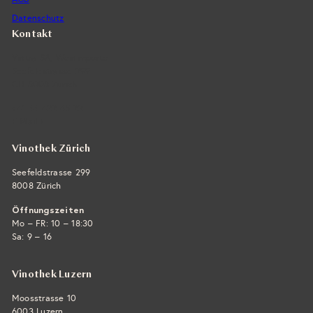
Datenschutz
Kontakt
Vintra SA, Weinimporte
Seefeldstrasse 299
CH-8008 Zürich
+41 44 422 45 22
E-Mail ›
Vinothek Zürich
Seefeldstrasse 299
8008 Zürich
Öffnungszeiten
Mo – FR: 10 – 18:30
Sa: 9 – 16
Vinothek Luzern
Moosstrasse 10
6003 Luzern