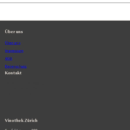
Über uns
Über uns
Impressum
AGB
Datenschutz
Kontakt
Vintra SA, Weinimporte
Seefeldstrasse 299
CH-8008 Zürich
+41 44 422 45 22
E-Mail ›
Vinothek Zürich