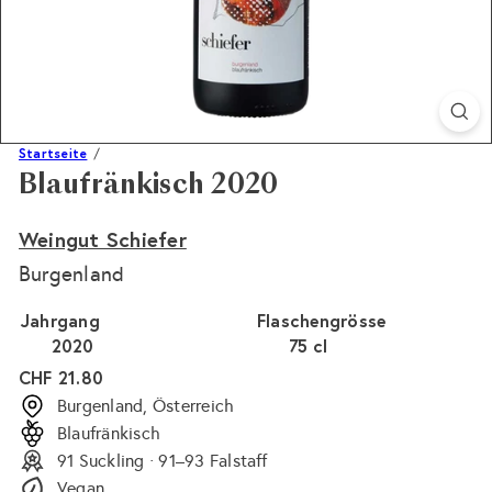
Startseite
Blaufränkisch 2020
Weingut Schiefer
Burgenland
Jahrgang
Flaschengrösse
2020
75 cl
Normaler
CHF 21.80
Preis
Burgenland, Österreich
Blaufränkisch
91 Suckling · 91–93 Falstaff
Vegan