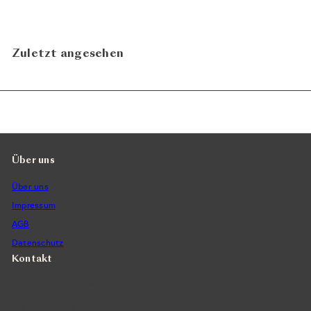
n
o
d
r
e
m
Zuletzt angesehen
r
a
p
l
r
e
e
r
i
P
s
r
e
Über uns
i
Über uns
s
Impressum
AGB
Datenschutz
Kontakt
Vintra SA, Weinimporte
Seefeldstrasse 299
CH-8008 Zürich