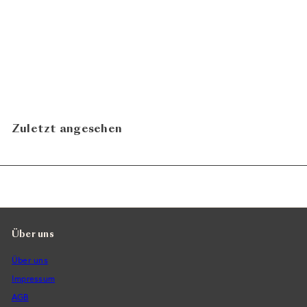
Blaufränkisch Ried Alter
Berg 2018
Weingut Heinrich
CHF 49.90
Zuletzt angesehen
Über uns
Über uns
Impressum
AGB