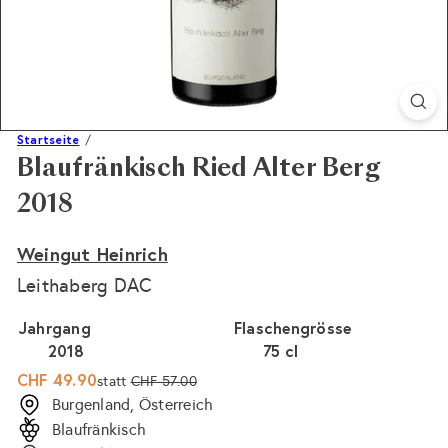
Startseite
Blaufränkisch Ried Alter Berg
2018
Weingut Heinrich
Leithaberg DAC
Jahrgang
Flaschengrösse
2018
Variante ausverkauft oder nicht verfügbar
75 cl
Variante ausverkauft 
Sonderpreis
Normaler
CHF 49.90
statt
CHF 57.00
Preis
Burgenland, Österreich
Blaufränkisch