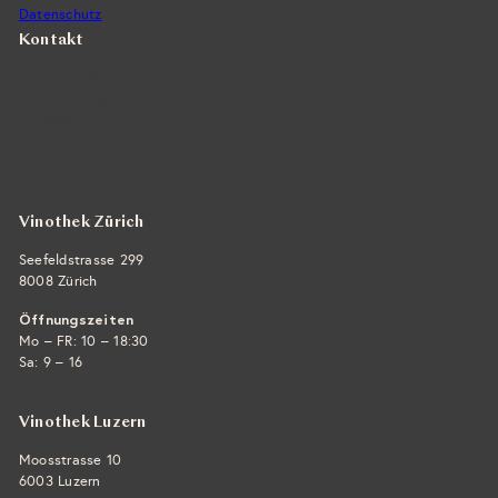
Datenschutz
Kontakt
Vintra SA, Weinimporte
Seefeldstrasse 299
CH-8008 Zürich
+41 44 422 45 22
E-Mail ›
Vinothek Zürich
Seefeldstrasse 299
8008 Zürich
Öffnungszeiten
Mo – FR: 10 – 18:30
Sa: 9 – 16
Vinothek Luzern
Moosstrasse 10
6003 Luzern