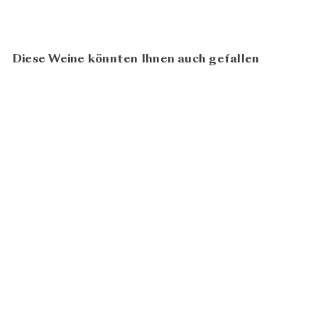
Diese Weine könnten Ihnen auch gefallen
94
100
BIO
Gabarinza 2019
Weingut
ab
CHF 27.80
Heinrich
In den Warenkorb legen