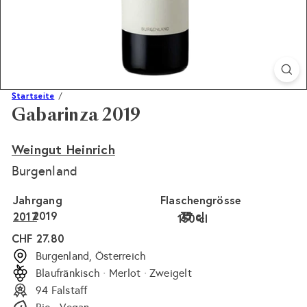
Startseite
Gabarinza 2019
Weingut Heinrich
Burgenland
Jahrgang
Flaschengrösse
2019
75 cl
2017
37 cl
150 cl
Normaler
CHF 27.80
Preis
Burgenland, Österreich
Blaufränkisch · Merlot · Zweigelt
94 Falstaff