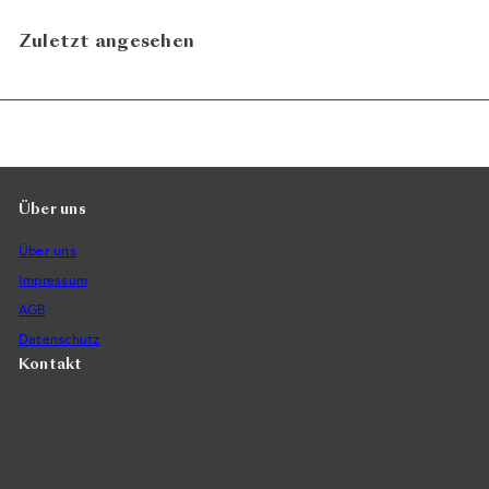
Zuletzt angesehen
Über uns
Über uns
Impressum
AGB
Datenschutz
Kontakt
Vintra SA, Weinimporte
Seefeldstrasse 299
CH-8008 Zürich
+41 44 422 45 22