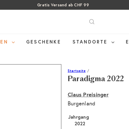
Gratis Versand ab CHF 99
Pause
SALE: Bis zu 40% auf letzte Flaschen
Über 15% Rabatt auf Sommer Weine
Diashow
NEN
GESCHENKE
STANDORTE
Startseite
Paradigma 2022
Claus Preisinger
Burgenland
Jahrgang
2022