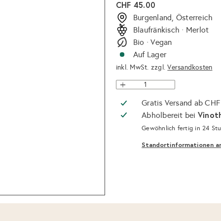
Normaler
CHF 45.00
Preis
Burgenland, Österreich
Blaufränkisch · Merlot
Bio · Vegan
Auf Lager
inkl. MwSt. zzgl.
Versandkosten
Gratis Versand ab CHF
Vinot
Abholbereit bei
Gewöhnlich fertig in 24 St
Standortinformationen a