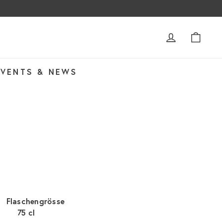
ACCOUNT
WAR
EVENTS & NEWS
Flaschengrösse
75 cl