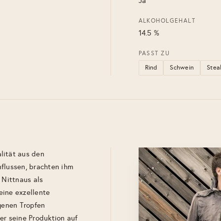
Ja
ALKOHOLGEHALT
14.5 %
PASST ZU
Rind
Schwein
Stea
lität aus den
nflussen, brachten ihm
 Nittnaus als
eine exzellente
igenen Tropfen
er seine Produktion auf