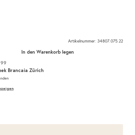
Artikelnummer: 34807.075.22
In den Warenkorb legen
 99
hek Brancaia Zürich
unden
nzeigen